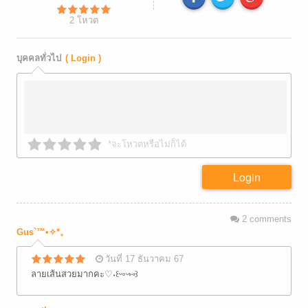
2
โหวต
บุคคลทั่วไป
( Login )
*จะโหวตหรือไม่ก็ได้
Login
2
comments
Gus`™•✧⁠*⁠。
วันที่ 17 ธันวาคม 67
ลายเส้นสวยมากคะ♡⁠˖⁠꒰⁠ᵕ⁠༚⁠ᵕ⁠⑅⁠꒱