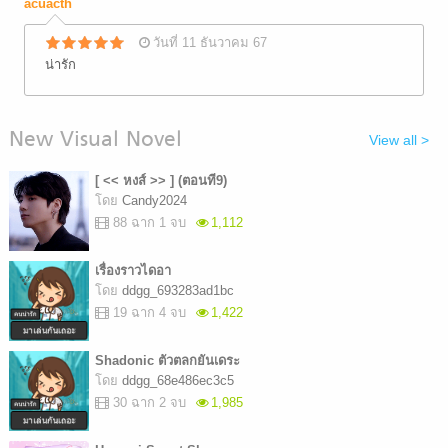
acuacth
วันที่ 11 ธันวาคม 67
น่ารัก
New Visual Novel
View all >
[ << หงส์ >> ] (ตอนที9)
โดย
Candy2024
88 ฉาก 1 จบ
1,112
เรื่องราวไดอา
โดย
ddgg_693283ad1bc
19 ฉาก 4 จบ
1,422
Shadonic ตัวตลกยันเดระ
โดย
ddgg_68e486ec3c5
30 ฉาก 2 จบ
1,985