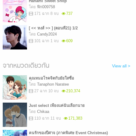
Hanami Sweet Shop
โดย
ฟิก009758
171 ฉาก 8 จบ
737
[ << หงส์ >> ] (ตอนที21) 1/2
โดย
Candy2024
101 ฉาก 1 จบ
609
จากหมวดเดียวกัน
View all >
คุณหมอโรคจิตกับยัยใสซื่อ
โดย
Tanaphon Naratee
27 ฉาก 10 จบ
210,374
Just select เพียงแค่ฉันเลือกนาย
โดย
Chikaa
110 ฉาก 11 จบ
171,383
คนรักของปีศาจ (ภาคพิเศษ Event Christmas)