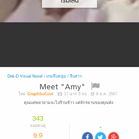
เริ่มเล่น
Dek-D Visual Novel
›
เกมจีบหนุ่ม / จีบสาว
Meet "Amy"
โดย
GraphSoCool
17 ฉาก 3 จบ
8 ธ.ค. 2567
คุณแค่พยายามจะไปร้านข้าว แต่จักรยานของคุณพัง
343
-
ยอดคนดู
9.9