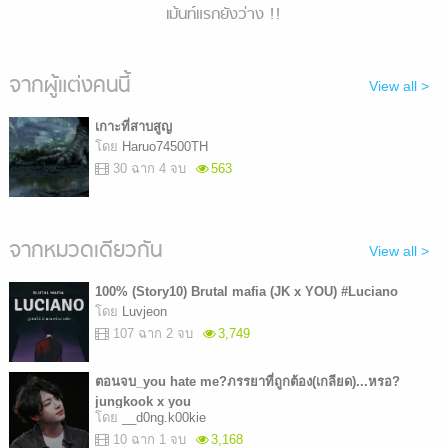
เม้นท์แรกยังว่าง !!
จากผู้แต่งคนนี้
View all >
เกาะที่สาบสูญ
โดย
Haruo74500TH
30 ฉาก 4 จบ
563
จากหมวดเดียวกัน
View all >
100% (Story10) Brutal mafia (JK x YOU) #Luciano
โดย
Luvjeon
107 ฉาก 2 จบ
3,749
ตอนจบ_you hate me?ภรรยาที่ถูกต้อง(เกลียด)...หรอ?
jungkook x you
โดย
__d0ng.k00kie
10 ฉาก 1 จบ
3,168