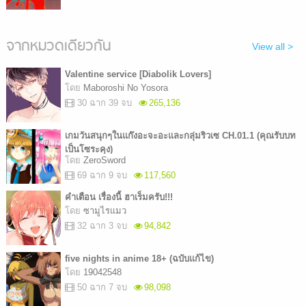
จากหมวดเดียวกัน
View all >
Valentine service [Diabolik Lovers]
โดย
Maboroshi No Yosora
30 ฉาก 39 จบ
265,136
เกมวันสนุกๆในแก๊งอะจะอะและกลุ่มริวเซ CH.01.1 (คุณรับบท
เป็นโซระคุง)
โดย
ZeroSword
69 ฉาก 9 จบ
117,560
คำเตือน เรื่องนี้ ฮาเร็มครับ!!!
โดย
ซามูไรแมว
32 ฉาก 3 จบ
94,842
five nights in anime 18+ (ฉบับแก้ไข)
โดย
19042548
50 ฉาก 7 จบ
98,098