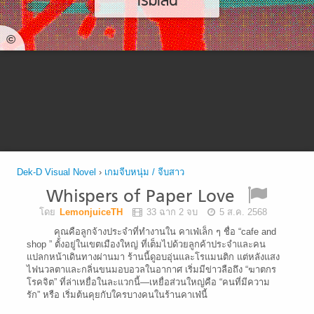
เริ่มเล่น
©
Dek-D Visual Novel
›
เกมจีบหนุ่ม / จีบสาว
Whispers of Paper Love
โดย
LemonjuiceTH
33 ฉาก 2 จบ
5 ส.ค. 2568
คุณคือลูกจ้างประจำที่ทำงานใน คาเฟ่เล็ก ๆ ชื่อ “cafe and
shop ” ตั้งอยู่ในเขตเมืองใหญ่ ที่เต็มไปด้วยลูกค้าประจำและคน
แปลกหน้าเดินทางผ่านมา ร้านนี้ดูอบอุ่นและโรแมนติก แต่หลังแสง
ไฟนวลตาและกลิ่นขนมอบอวลในอากาศ เริ่มมีข่าวลือถึง “ฆาตกร
โรคจิต” ที่ล่าเหยื่อในละแวกนี้—เหยื่อส่วนใหญ่คือ “คนที่มีความ
รัก” หรือ เริ่มต้นคุยกับใครบางคนในร้านคาเฟ่นี้