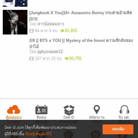
[Jungkook X You]18+ Assassins Bunny กระต่ายอำมหิต
[2/3]
โดย
สาวน้อยผมยาว
84 ฉาก 6 จบ
91,653
2/8 || BTS x YOU || Mystery of the forest ความลึกลับของ
ป่าไม้
โดย
ppkymaster12
157 ฉาก 10 จบ
50,755
ติดต่อลง
ติดต่อ
Dek-D
สมัครงาน
รับ นศ.
โฆษณา
ทีมงาน
ทำอะไรอยู่?
2014
ฝึกงาน
Dek-D.com ใช้คุกกี้เพื่อพัฒนาประสบการณ์ของ
ยอมรับ
ผู้ใช้ให้ดียิ่งขึ้น
เรียนรู้เพิ่มเติมที่นี่