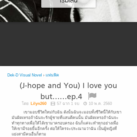
เริ่มเล่น
Dek-D Visual Novel
›
แฟนฟิค
(J-hope and You) I love you
but……ep.4
โดย
Lilyn260
57 ฉาก 1 จบ
10 พ.ค. 2560
เขามอบชีวิตใหม่กับฉัน ดังนั้นฉันจะมอบทั้งชีวิตนี้ให้กับเขา
มันผิดเหรอถ้าฉันจะรักผู้ชายที่แสนดีคนนั้น มันผิดเหรอถ้าฉันจะ
ทำทุกทางเพื่อให้ได้เขามาครอบครอง ฉันก็แค่จะทำทุกอย่างเพื่อ
ให้เขามีรอยยิ้มอีกครั้ง ต่อให้ใครจะประณามว่าฉัน เป็นผู้หญิงที่
แย่งสามีคนอื่นก็ตาม