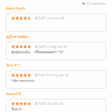
33
comments
Kate'e Smile
วันที่ 3 เมษายน 66
มุมู๋ในร่างเหมียว
วันที่ 6 กรกฎาคม 63
ผู้หญิงของฉัน... กรี๊ดดดดดดดด!!! °////°
วุ้น'น จ๋า'า
วันที่ 31 กรกฎาคม 61
I like veryๆๆๆๆๆ
bacon776
วันที่ 3 มีนาคม 61
อั้ยย่ะ!!!