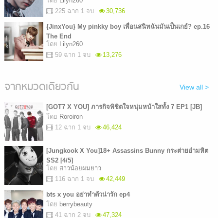
โดย
Lilyn260
225 ฉาก 1 จบ
30,736
{JinxYou} My pinkky boy เพื่อนสนิทฉันมันเป็นเกย์? ep.16
The End
โดย
Lilyn260
59 ฉาก 1 จบ
13,276
จากหมวดเดียวกัน
View all >
[GOT7 X YOU] ภารกิจพิชิตใจหนุ่มหน้าใสทั้ง 7 EP1 [JB]
โดย
Roroiron
12 ฉาก 1 จบ
46,424
[Jungkook X You]18+ Assassins Bunny กระต่ายอำมหิต
SS2 [4/5]
โดย
สาวน้อยผมยาว
116 ฉาก 1 จบ
42,449
bts x you อย่าทำตัวน่ารัก ep4
โดย
berrybeauty
41 ฉาก 2 จบ
47,324