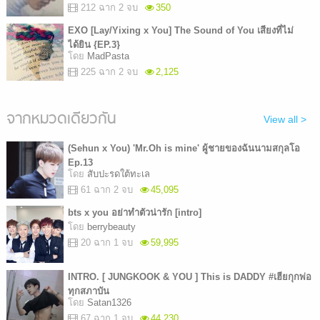
212 ฉาก 2 จบ
350
EXO [Lay/Yixing x You] The Sound of You เสียงที่ไม่
ได้ยิน {EP.3}
โดย
MadPasta
225 ฉาก 2 จบ
2,125
จากหมวดเดียวกัน
View all >
(Sehun x You) 'Mr.Oh is mine' ผู้ชายของฉันนามสกุลโอ
Ep.13
โดย
สับปะรดใต้ทะเล
61 ฉาก 2 จบ
45,095
bts x you อย่าทำตัวน่ารัก [intro]
โดย
berrybeauty
20 ฉาก 1 จบ
59,995
INTRO. [ JUNGKOOK & YOU ] This is DADDY #เฮียกุกพ่อ
ทุกสภาบัน
โดย
Satan1326
67 ฉาก 1 จบ
44,230