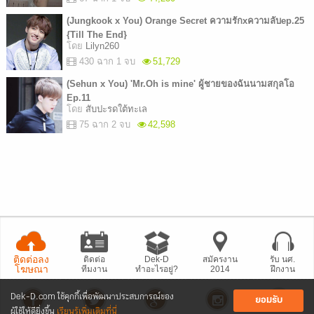
(Jungkook x You) Orange Secret ความรักxความลับep.25
{Till The End}
โดย
Lilyn260
430 ฉาก 1 จบ
51,729
(Sehun x You) 'Mr.Oh is mine' ผู้ชายของฉันนามสกุลโอ
Ep.11
โดย
สับปะรดใต้ทะเล
75 ฉาก 2 จบ
42,598
ติดต่อลง
ติดต่อ
Dek-D
สมัครงาน
รับ นศ.
โฆษณา
ทีมงาน
ทำอะไรอยู่?
2014
ฝึกงาน
Dek-D.com ใช้คุกกี้เพื่อพัฒนาประสบการณ์ของ
ยอมรับ
ผู้ใช้ให้ดียิ่งขึ้น
เรียนรู้เพิ่มเติมที่นี่