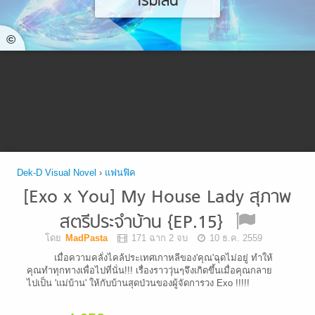
เริ่มเล่น
©
Dek-D Visual Novel
›
แฟนฟิค
[Exo x You] My House Lady สุภาพ
สตรีประจำบ้าน {EP.15}
โดย
MadPasta
171 ฉาก 2 จบ
10 ธ.ค. 2559
เมื่อความคลั่งไคล้ประเทศเกาหลีของ'คุณ'ฉุดไม่อยู่ ทำให้
คุณทำทุกทางเพื่อไปที่นั่น!!! เรื่องราววุ่นๆจึงเกิดขึ้นเมื่อคุณกลาย
ไปเป็น 'แม่บ้าน' ให้กับบ้านสุดป่วนของผู้จัดการวง Exo !!!!!