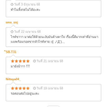
วันที่ 3 มิถุนายน 68
ทำไมลิ้งกดไม่ได้อะคะ
wns_snj
วันที่ 22 เมษายน 68
ไรท์ขาาา มาต่อให้ด้วยนะงับมันค้างคาใจ เรื่องนี้ดีมากเท่าที่อ่านมา
แงงพร้อมกอดขากลัวไรท์หาย:-(( ノД`)…
ิSB.T31
วันที่ 21 เมษายน 68
มายังน้าาา TT
Nittaya04_
วันที่ 19 เมษายน 68
รอตอนต่อไปอยู่นะคะ