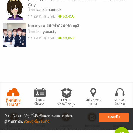
Guy
โดย
kanzamunmuk
29 ฉาก 2 จบ
68,456
bts x you อย่าทำตัวน่ารัก ep3
โดย
berrybeauty
19 ฉาก 1 จบ
48,092
ติดต่อลง
ติดต่อ
Dek-D
สมัครงาน
รับ นศ.
โฆษณา
ทีมงาน
ทำอะไรอยู่?
2014
ฝึกงาน
Dek-D.com ใช้คุกกี้เพื่อพัฒนาประสบการณ์ของ
ยอมรับ
ผู้ใช้ให้ดียิ่งขึ้น
เรียนรู้เพิ่มเติมที่นี่
Facebook
Twitter
Google+
Instagram
Dogilike