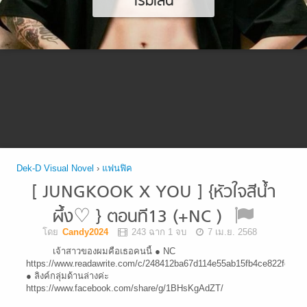
เริ่มเล่น
Dek-D Visual Novel
›
แฟนฟิค
[ JUNGKOOK X YOU ] {หัวใจสีน้ำ
ผึ้ง♡ } ตอนที13 (+NC )
โดย
Candy2024
243 ฉาก 1 จบ
7 เม.ย. 2568
เจ้าสาวของผมคือเธอคนนี้ ● NC
https://www.readawrite.com/c/248412ba67d114e55ab15fb4ce822fe7
● ลิงค์กลุ่มด้านล่างค่ะ
https://www.facebook.com/share/g/1BHsKgAdZT/