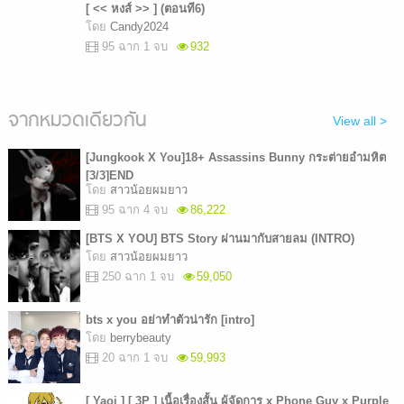
[ << หงส์ >> ] (ตอนที6)
โดย
Candy2024
95 ฉาก 1 จบ
932
จากหมวดเดียวกัน
View all >
[Jungkook X You]18+ Assassins Bunny กระต่ายอำมหิต
[3/3]END
โดย
สาวน้อยผมยาว
95 ฉาก 4 จบ
86,222
[BTS X YOU] BTS Story ผ่านมากับสายลม (INTRO)
โดย
สาวน้อยผมยาว
250 ฉาก 1 จบ
59,050
bts x you อย่าทำตัวน่ารัก [intro]
โดย
berrybeauty
20 ฉาก 1 จบ
59,993
[ Yaoi ] [ 3P ] เนื้อเรื่องสั้น ผู้จัดการ x Phone Guy x Purple