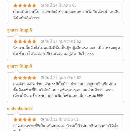
วันที่ 24 มีนาคม 63
เอิ่มมคือตอนนี้นางเอกเปนผุ้ชายนะคะพุดหวานใส่กันต่อหน้าคนอื่น
นี่มันคืออันไรรร
ลูกสาว มินยุนกิ
วันที่ 27 กุมภาพันธ์ 62
นี่ขนาดนี้แล้วยังไม่พูดถึงที่ชั้นเป็นปู้หญิงอีกหรอ ถถถ เมื่อไหร่จะพูด
ดด ชั้นจะได้ไม่ต้องแอ๊บแมนตอนอยู่ด้วยกันไง 555
ลูกสาว มินยุนกิ
วันที่ 27 กุมภาพันธ์ 62
สองจิตสองใจ ว่าจะอ่านncดีมั้ยน้าา ถ้าอ่านเวลาดูเอมวี หรือคอน
ชั้นต้องเขินพี่กีจนไม่กล้ามองดูชัดๆแน่ๆเลย แต่อ่านดีกว่า เพราะ
เดี๋ยวก็ชิน ครั้งแรกตอนอ่านฟิคก็เขินแบบเนี่ยะแหละ 555
midorikurin69
วันที่ 12 มิถุนายน 61
อาจจะเพราะพี่กีเป็นเหนือเมนของไรท์มั้งไรท์เลยจินตนาการได้ล้ำ