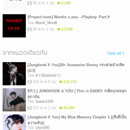
50 ฉาก 1 จบ
6,049
[Project lover] Wonho x you. –Playboy- Part.9
โดย
MonX_MonB
50 ฉาก 1 จบ
13,038
จากหมวดเดียวกัน
View all >
[Jungkook X You]18+ Assassins Bunny กระต่ายอำมหิต
[1/3]
โดย
สาวน้อยผมยาว
124 ฉาก 5 จบ
114,210
EP.1 [ JUNGKOOK & YOU ] This is DADDY #เฮียกุกพ่อทุก
สภาบัน
โดย
Satan1326
137 ฉาก 1 จบ
44,069
{Jungkook X You} My Blue Memory Chapter 1 {{สิ่งที่เป็น
ความลับ}}
โดย
Lilyn260