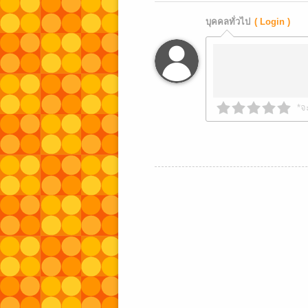
บุคคลทั่วไป
( Login )
*จ