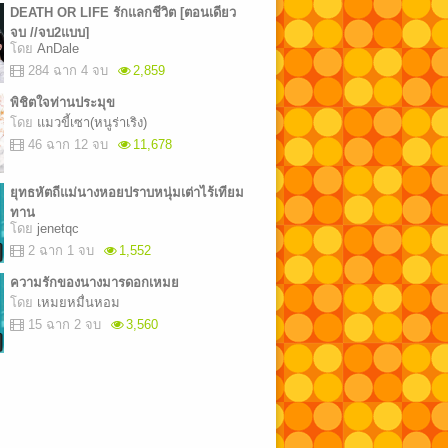
DEATH OR LIFE รักแลกชีวิต [ตอนเดียว
จบ //จบ2แบบ]
โดย
AnDale
284 ฉาก 4 จบ
2,859
พิชิตใจท่านประมุข
โดย
แมวขี้เซา(หนูร่าเริง)
46 ฉาก 12 จบ
11,678
ยุทธหัตถีแม่นางหอยปราบหนุ่มเต่าไร้เทียม
ทาน
โดย
jenetqc
2 ฉาก 1 จบ
1,552
ความรักของนางมารดอกเหมย
โดย
เหมยหมื่นหอม
15 ฉาก 2 จบ
3,560