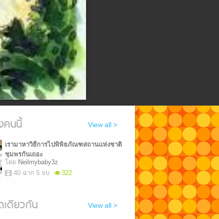
งคนนี้
View all >
เรามาหาวิธีการไปพิพิธภัณฑสถานแห่งชาติ
ชุมพรกันเถอะ
โดย
Neilmybaby3z
40 ฉาก 5 จบ
322
เดียวกัน
View all >