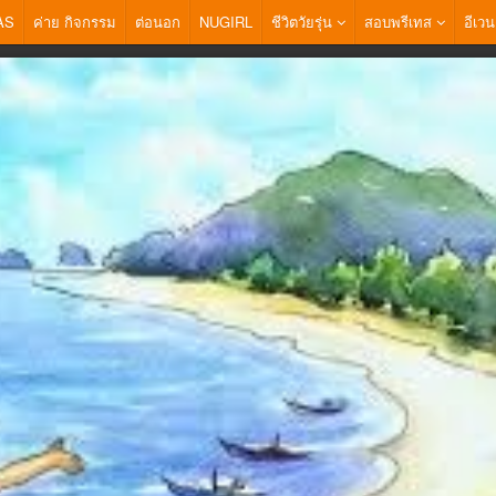
AS
ค่าย กิจกรรม
ต่อนอก
NUGIRL
ชีวิตวัยรุ่น
สอบพรีเทส
อีเวน