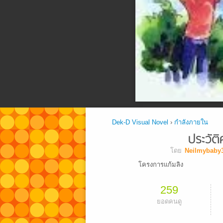
Dek-D Visual Novel
›
กำลังภายใน
ประวัต
โดย
Neilmybaby
โครงการแก้มลิง
259
ยอดคนดู