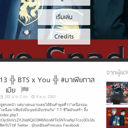
เริ่มเล่น
Credits
จากผู้แต่
13 ╬ BTS x You ╬ #มาเฟียทาส
เมีย
282 ฉาก 2 จบ
8 พ.ย. 2562
ยู่ตรงหน้า แต่บางคนอาจเคยได้ยินคำพูดที่ว่า"เหนือจอม
เหนือมาเฟียยังมีมนุษย์เมียเช่นกัน" T-T ชีวิตมันเศร้า ลิ้ง
index.php?
tzOjc6InVzZXJfaWQiO3M6NzoiMTk5NTcwNyI7czo3OiJib29rX2lkIjtzOjY6IjEw
งฟิคกับไรท์ Twitter : @sinBluePrincess Facebook :