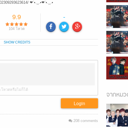
2309293623614/ ❤`•.¸¸.•❤`•.¸¸.•
9.9
-
104
โหวต
SHOW CREDITS
ะโหวตหรือไม่ก็ได้
จากหมวด
Login
208
comments