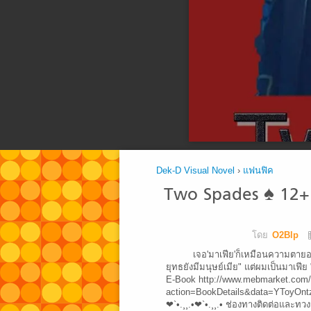
Dek-D Visual Novel
›
แฟนฟิค
Two Spades ♠ 12+
โดย
O2Blp
เจอ'มาเฟีย'ก็เหมือนความตายอ
ยุทธยังมีมนุษย์เมีย" แต่ผมเป็นมาเฟีย "
E-Book http://www.mebmarket.com/
action=BookDetails&data=YToyOn
❤`•.¸¸.•❤`•.¸¸.• ช่องทางติดต่อและทว