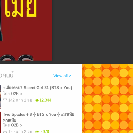
งคนนี้
View all >
+เสียงครบ? Secret Girl 31 {BTS x You}
โดย
O2Blp
142 ฉาก 1 จบ
12,344
Two Spades ♠ 8 ╬ BTS x You ╬ #มาเฟีย
ทาสเมีย
NjYyMyI7fQ
โดย
O2Blp
129 ฉาก 2 จบ
9,978