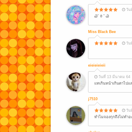
วัน
Ꮚ˘ ꈊ ˘ Ꮚ
Miss Black Bee
วัน
eieieieieii
วันที่ 13 มีนาคม 64
แทเกินหน้าเกินตาไปแล
j7510
วัน
ทำไมจองกุกถึงไม่ทำอ