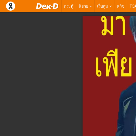
กระทู้
นิยาย
เว็บตูน
ควิซ
TC