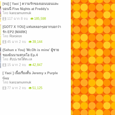
[จบ] [ Yaoi ] ความรักของบอนบอนและ
บอนนี่ Five Nights at Freddy's
โดย
kanzamunmuk
117 ฉาก 8 จบ
185,598
[GOT7 X YOU] แฟนหลอกๆอยากบอกว่า
รัก EP2 [MARK]
โดย
Roroiron
45 ฉาก 2 จบ
39,144
(Sehun x You) 'Mr.Oh is mine' ผู้ชาย
ของฉันนามสกุลโอ Ep.4
โดย
สับปะรดใต้ทะเล
15 ฉาก 2 จบ
42,847
[ Yaoi ] เนื้อเรื่องสั้น Jeremy x Purple
Guy
โดย
kanzamunmuk
77 ฉาก 2 จบ
51,125