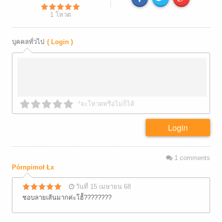
1
โหวต
บุคคลทั่วไป
( Login )
*จะโหวตหรือไม่ก็ได้
Login
1
comments
Pórnpimoł Łx
วันที่ 15 เมษายน 68
ชอบลายเส้นมากค่ะโฮ้้้้้้????????