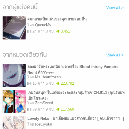
จากผู้แต่งคนนี้
View all >
ผมกลายเป็นแฟนของคุณชายจอมหื่น
โดย
QueueMy
24 ฉาก 3 จบ
3,451
จากหมวดเดียวกัน
View all >
ลองมาจีบพระเอกนิยายจากเรื่อง Blood thirsty Vampire
Night ดีกว่า=w=
โดย
Ms.Heartfrozen
15 ฉาก 5 จบ
223,702
เกมวันสนุกๆในแก๊งอะจะอะและกลุ่มริวเซ CH.01.1 (คุณรับบท
เป็นโซระคุง)
โดย
ZeroSword
69 ฉาก 9 จบ
117,560
Lovely Neko - มาเลี้ยงยัยแมวสาวกันดีกว่า [ จบแล้วจ้าาา!! ]
โดย
IceCrystal