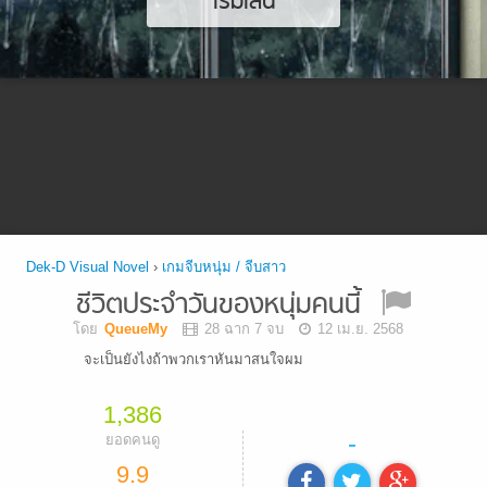
เริ่มเล่น
Dek-D Visual Novel
›
เกมจีบหนุ่ม / จีบสาว
ชีวิตประจำวันของหนุ่มคนนี้
โดย
QueueMy
28 ฉาก 7 จบ
12 เม.ย. 2568
จะเป็นยังไงถ้าพวกเราหันมาสนใจผม
1,386
-
ยอดคนดู
9.9