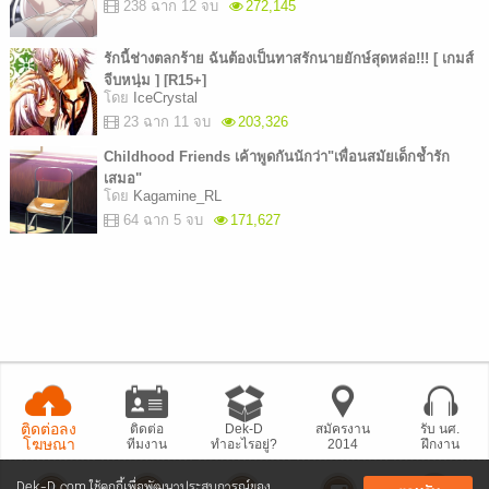
238 ฉาก 12 จบ
272,145
รักนี้ช่างตลกร้าย ฉันต้องเป็นทาสรักนายยักษ์สุดหล่อ!!! [ เกมส์
จีบหนุ่ม ] [R15+]
โดย
IceCrystal
23 ฉาก 11 จบ
203,326
Childhood Friends เค้าพูดกันนักว่า"เพื่อนสมัยเด็กช้ำรัก
เสมอ"
โดย
Kagamine_RL
64 ฉาก 5 จบ
171,627
ติดต่อลง
ติดต่อ
Dek-D
สมัครงาน
รับ นศ.
โฆษณา
ทีมงาน
ทำอะไรอยู่?
2014
ฝึกงาน
Dek-D.com ใช้คุกกี้เพื่อพัฒนาประสบการณ์ของ