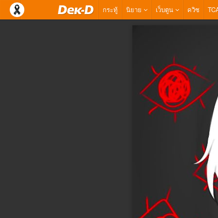
กระทู้
นิยาย
เว็บตูน
ควิซ
TC