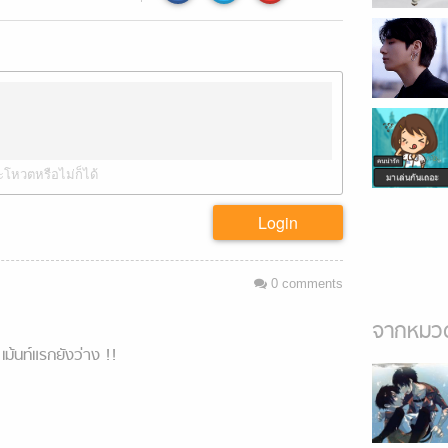
ะโหวตหรือไม่ก็ได้
Login
0
comments
จากหมวด
เม้นท์แรกยังว่าง !!