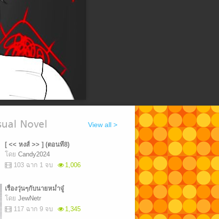
ual Novel
View all >
[ << หงส์ >> ] (ตอนที8)
โดย
Candy2024
103 ฉาก 1 จบ
1,006
เรื่องวุ่นๆกับนายหม่ำจู๋
โดย
JewNetr
117 ฉาก 9 จบ
1,345