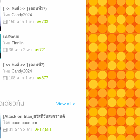
[ << หงส์ >> ] (ตอนที17)
โดย
Candy2024
150 ฉาก 1 จบ
703
เทสระบบ
โดย
Finnlin
36 ฉาก 2 จบ
721
[ << หงส์ >> ] (ตอนที7)
โดย
Candy2024
108 ฉาก 1 จบ
877
เดียวกัน
View all >
[Attack on titan]สวัสดีวันสงกรานต์
โดย
boomboombar
31 ฉาก 2 จบ
12,581