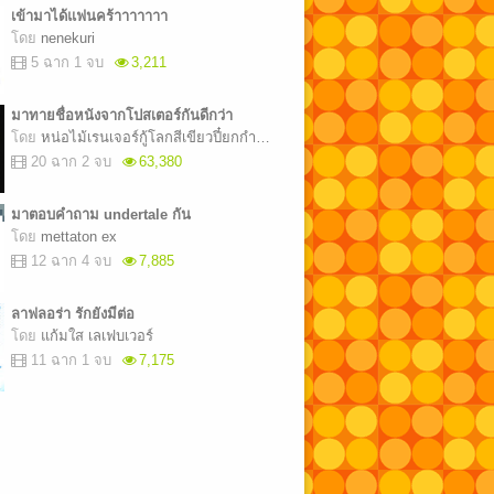
เข้ามาได้แฟนคร้าาาาาาา
โดย
nenekuri
5 ฉาก 1 จบ
3,211
มาทายชื่อหนังจากโปสเตอร์กันดีกว่า
โดย
หน่อไม้เรนเจอร์กู้โลกสีเขียวปี๋ยกกำลังแปดสิบสี่
20 ฉาก 2 จบ
63,380
มาตอบคำถาม undertale กัน
โดย
mettaton ex
12 ฉาก 4 จบ
7,885
ลาฟลอร่า รักยังมีต่อ
โดย
แก้มใส เลเฟบเวอร์
11 ฉาก 1 จบ
7,175