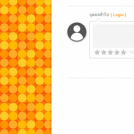
บุคคลทั่วไป
( Login )
*จ