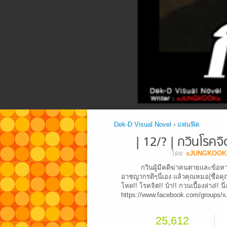
Dek-D Visual Novel
›
แฟนฟิค
| 12/? | กวินโรคจ
โดย
xJUNGKOOK
กวินผู้มีคดีฆ่าคนตายและข้อหา
อาชญากรดีๆนี่เอง แล้วคุณหมอ(ชื่อค
โหด!! โรคจิต!! บ้า!! กวนเบื้องล่าง!! นี่
https://www.facebook.com/group
25,612