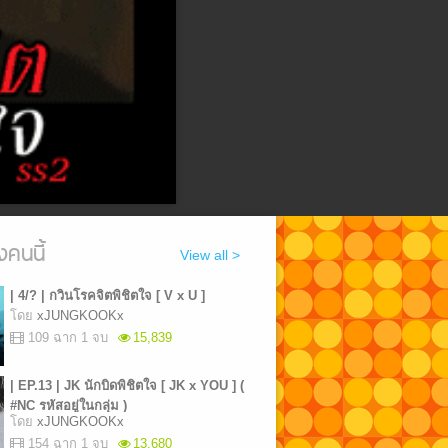
งคนนี้
View all >
| 4/? | กวินโรคจิตพิชิตใจ [ V x U ]
โดย
xJUNGKOOKx
109 ฉาก 1 จบ
15,839
| EP.13 | JK นักบิดพิชิตใจ [ JK x YOU ] (
#NC รหัสอยู่ในกลุ่ม )
โดย
xJUNGKOOKx
154 ฉาก 1 จบ
13,680