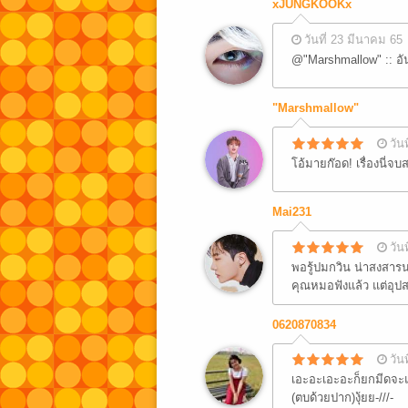
xJUNGKOOKx
วันที่ 23 มีนาคม 65
@"Marshmallow" :: อั
"Marshmallow"
วัน
โอ้มายก๊อด! เรื่องนี่จ
Mai231
วัน
พอรู้ปมกวิน น่าสงสารน
คุณหมอฟังแล้ว แต่อุปส
0620870834
วัน
เอะอะเอะอะก็ยกมีดจะแ
(ตบด้วยปาก)งุ้ยย-///-