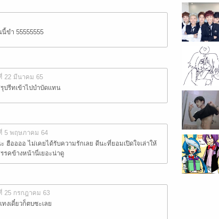
นนี้ขำ 55555555
ที่ 22 มีนาคม 65
บสรุปรีทเข้าไปบำบัดแทน
ที่ 5 พฤษภาคม 64
ะ ฮืออออ ไม่เคยได้รับความรักเลย ดีนะที่ยอมเปิดใจเล่าให้
รรคข้างหน้านี่เยอะน่าดู
ที่ 25 กรกฎาคม 63
ทงเดี๋ยวก็ตบซะเลย