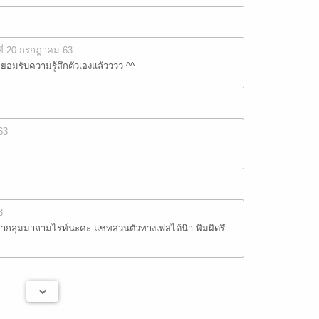
ที่ 20 กรกฎาคม 63
ิ่มยอมรับความรู้สึกตัวเองแล้วววว ^^
63
3
้ากลุ่มมาถามไรท์นะคะ แชทส่วนตัวทางเฟสได้น๊า พิมผิดรึ