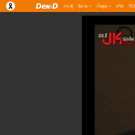
กระทู้
นิยาย
เว็บตูน
ควิซ
TC