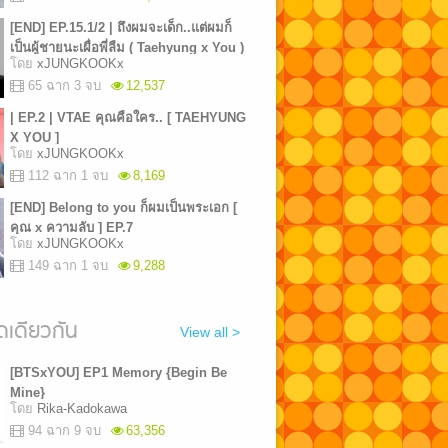
[END] EP.15.1/2 | ถึงผมจะเด็ก..แต่ผมก็
เป็นผู้ชายนะเผื่อพี่ลืม ( Taehyung x You )
โดย
xJUNGKOOKx
65 ฉาก 3 จบ
12,537
| EP.2 | VTAE คุณคือใคร.. [ TAEHYUNG
X YOU ]
โดย
xJUNGKOOKx
112 ฉาก 1 จบ
8,169
[END] Belong to you ก็ผมเป็นพระเอก [
คุณ x ความลับ ] EP.7
โดย
xJUNGKOOKx
149 ฉาก 1 จบ
9,288
เดียวกัน
View all >
[BTSxYOU] EP1 Memory {Begin Be
Mine}
โดย
Rika-Kadokawa
94 ฉาก 9 จบ
63,356