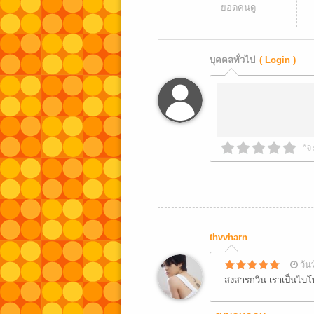
ยอดคนดู
บุคคลทั่วไป
( Login )
*จ
thvvharn
วัน
สงสารกวิน เราเป็นไบโ