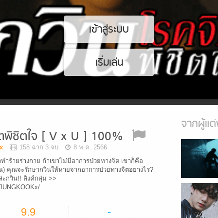
เข้าสู่ระบบ
เริ่มเล่น
จากผู้แต่
ิตพิชิตใจ [ V x U ] 100%
x
158 ฉาก 3 จบ
8 พ.ค. 2566
ทำร้ายร่างกาย ถ้าเขาไม่มีอาการป่วยทางจิต เขาก็คือ
ุณ) คุณจะรักษากวินให้หายจากอาการป่วยทางจิตอย่างไร?
ล่ะกวิน!! ลิงค์กลุ่ม >>
s/xJUNGKOOKx/
9.9
-