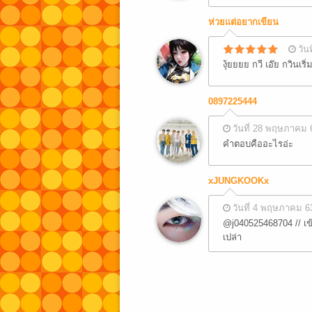
ห่วยแต่อยากเขียน
วัน
งุ้ยยยย กวี เอ๊ย กวินเร
0897225444
วันที่ 28 พฤษภาคม 
คำตอบคืออะไรอ่ะ
xJUNGKOOKx
วันที่ 4 พฤษภาคม 6
@j040525468704 // เข
เปล่า