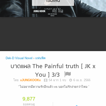
เริ่มเล่น
Dek-D Visual Novel
›
แฟนฟิค
บาดแผล The Painful truth [ JK x
You ] 3/3
โดย
xJUNGKOOKx
54 ฉาก 1 จบ
6 เม.ย. 2566
' ไม่อยากมีความรักอีกแล้ว vs บอกไม่รักง่ายกว่าไหม '
9,877
-
ยอดคนดู