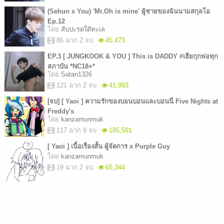
(Sehun x You) 'Mr.Oh is mine' ผู้ชายของฉันนามสกุลโอ
Ep.12
โดย
สับปะรดใต้ทะเล
86 ฉาก 2 จบ
45,473
EP.3 [ JUNGKOOK & YOU ] This is DADDY #เฮียกุกพ่อทุก
สภาบัน *NC18+*
โดย
Satan1326
121 ฉาก 2 จบ
41,993
[จบ] [ Yaoi ] ความรักของบอนบอนและบอนนี่ Five Nights at
Freddy's
โดย
kanzamunmuk
117 ฉาก 8 จบ
185,591
[ Yaoi ] เนื้อเรื่องสั้น ผู้จัดการ x Purple Guy
โดย
kanzamunmuk
19 ฉาก 2 จบ
65,344