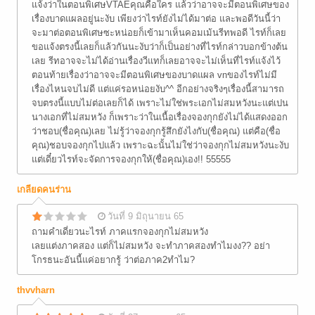
แจ้งว่าในตอนพิเศษVTAEคุณคือใคร แล้วว่าอาจจะมีตอนพิเศษของ
เรื่องบาดแผลอยู่นะงับ เพียงว่าไรท์ยังไม่ได้มาต่อ และพอดีวันนี้ว่า
จะมาต่อตอนพิเศษซะหน่อยก็เข้ามาเห็นคอมเม้นรีทพอดี ไรท์ก็เลย
ขอแจ้งตรงนี้เลยก็แล้วกันนะงับว่าก็เป็นอย่างที่ไรท์กล่าวบอกข้างต้น
เลย รีทอาจจะไม่ได้อ่านเรื่องวีแทก็เลยอาจจะไม่เห็นที่ไรท์แจ้งไว้
ตอนท้ายเรื่องว่าอาจจะมีตอนพิเศษของบาดแผล vnของไรท์ไม่มี
เรื่องไหนจบไม่ดี แต่แค่รอหน่อยงับ^^ อีกอย่างจริงๆเรื่องนี้สามารถ
จบตรงนี้แบบไม่ต่อเลยก็ได้ เพราะไม่ใช่พระเอกไม่สมหวังนะแต่เปน
นางเอกที่ไม่สมหวัง ก็เพราะว่าในเนื้อเรื่องจองกุกยังไม่ได้แสดงออก
ว่าชอบ(ชื่อคุณ)เลย ไม่รู้ว่าจองกุกรู้สึกยังไงกับ(ชื่อคุณ) แต่คือ(ชื่อ
คุณ)ชอบจองกุกไปแล้ว เพราะฉะนั้นไม่ใช่ว่าจองกุกไม่สมหวังนะงับ
แต่เดี๋ยวไรท์จะจัดการจองกุกให้(ชื่อคุณ)เอง!! 55555
เกลียดคนร่าน
วันที่ 9 มิถุนายน 65
ถามคำเดี่ยวนะไรท์ ภาคแรกจองกุกไม่สมหวัง
เลยแต่งภาคสอง แต่ก็ไม่สมหวัง จะทำภาคสองทำไมงง?? อย่า
โกรธนะอันนี้แค่อยากรู้ ว่าต่อภาค2ทำไม?
thvvharn