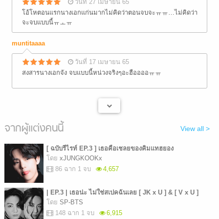
วันที่ 27 เมษายน 65
โอ้โหตอนแรกนางเอกแก่นมากไม่คิดว่าตอนจบจะㅠㅠ…ไม่คิดว่า
จะจบแบบนี้ㅠㅗㅠ
muntitaaaa
วันที่ 17 เมษายน 65
สงสารนางเอกจัง จบแบบนี้หน่วงจริงๆอะฮืออออㅠㅠ
จากผู้แต่งคนนี้
View all >
[ ฉบับรีไรท์ EP.3 ] เธอคือเชลยของคิมแทฮยอง
โดย
xJUNGKOOKx
86 ฉาก 1 จบ
4,657
| EP.3 | เธอน่ะ ไม่ใช่สเปคฉันเลย [ JK x U ] & [ V x U ]
โดย
SP-BTS
148 ฉาก 1 จบ
6,915