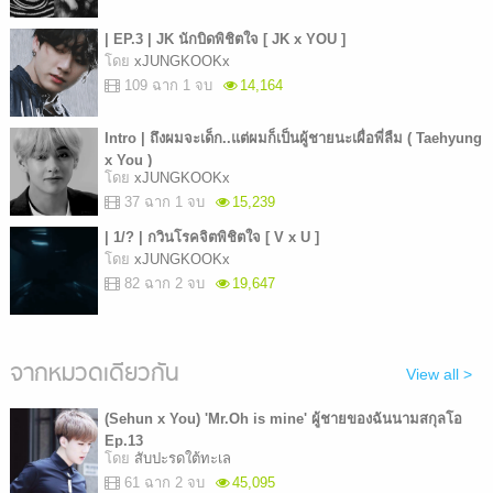
| EP.3 | JK นักบิดพิชิตใจ [ JK x YOU ]
โดย
xJUNGKOOKx
109 ฉาก 1 จบ
14,164
Intro | ถึงผมจะเด็ก..แต่ผมก็เป็นผู้ชายนะเผื่อพี่ลืม ( Taehyung
x You )
โดย
xJUNGKOOKx
37 ฉาก 1 จบ
15,239
| 1/? | กวินโรคจิตพิชิตใจ [ V x U ]
โดย
xJUNGKOOKx
82 ฉาก 2 จบ
19,647
จากหมวดเดียวกัน
View all >
(Sehun x You) 'Mr.Oh is mine' ผู้ชายของฉันนามสกุลโอ
Ep.13
โดย
สับปะรดใต้ทะเล
61 ฉาก 2 จบ
45,095