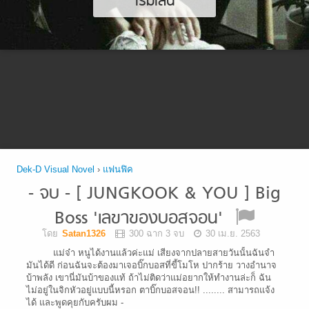
เริ่มเล่น
Dek-D Visual Novel
›
แฟนฟิค
- จบ - [ JUNGKOOK & YOU ] Big
Boss 'เลขาของบอสจอน'
โดย
Satan1326
300 ฉาก 3 จบ
30 เม.ย. 2563
แม่จ๋า หนูได้งานแล้วค่ะแม่ เสียงจากปลายสายวันนั้นฉันจำ
มันได้ดี ก่อนฉันจะต้องมาเจอบิ๊กบอสที่ขี้โมโห ปากร้าย วางอำนาจ
บ้าพลัง เขานี่มันบ้าของแท้ ถ้าไม่ติดว่าแม่อยากให้ทำงานล่ะก็ ฉัน
ไม่อยู่ในจิกหัวอยู่แบบนี้หรอก ตาบิ๊กบอสจอน!! ........ สามารถแจ้ง
ได้ และพูดคุยกับครับผม -