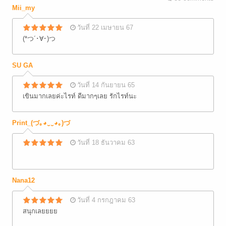
Mii_my
วันที่ 22 เมษายน 67
(*つ´･∀･)つ
SU GA
วันที่ 14 กันยายน 65
เขินมากเลยค่ะไรท์ ดีมากๆเลย รักไรท์นะ
Print_(づ｡◕‿‿◕｡)づ
วันที่ 18 ธันวาคม 63
Nana12
วันที่ 4 กรกฎาคม 63
สนุกเลยยยย