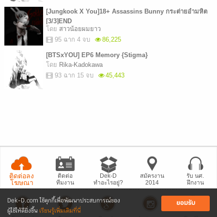
[Jungkook X You]18+ Assassins Bunny กระต่ายอำมหิต
[3/3]END
โดย
สาวน้อยผมยาว
95 ฉาก 4 จบ
86,225
[BTSxYOU] EP6 Memory {Stigma}
โดย
Rika-Kadokawa
93 ฉาก 15 จบ
45,443
ติดต่อลง
ติดต่อ
Dek-D
สมัครงาน
รับ นศ.
โฆษณา
ทีมงาน
ทำอะไรอยู่?
2014
ฝึกงาน
Dek-D.com ใช้คุกกี้เพื่อพัฒนาประสบการณ์ของ
ยอมรับ
ผู้ใช้ให้ดียิ่งขึ้น
เรียนรู้เพิ่มเติมที่นี่