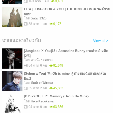
163 ฉาก 1 จบ
9,451
EP.4 [ JUNGKOOK & YOU ] THE KING JEON ♚ 'องค์ชาย
จอน'
โดย
Satan1326
88 ฉาก 1 จบ
9,178
จากหมวดเดียวกัน
View all >
[Jungkook X You]18+ Assassins Bunny กระต่ายอำมหิต
[2/3]
โดย
สาวน้อยผมยาว
84 ฉาก 6 จบ
91,649
(Sehun x You) 'Mr.Oh is mine' ผู้ชายของฉันนามสกุลโอ
Ep.2
โดย
สับปะรดใต้ทะเล
35 ฉาก 2 จบ
45,882
[BTSxYOU] EP1 Memory {Begin Be Mine}
โดย
Rika-Kadokawa
94 ฉาก 9 จบ
63,356