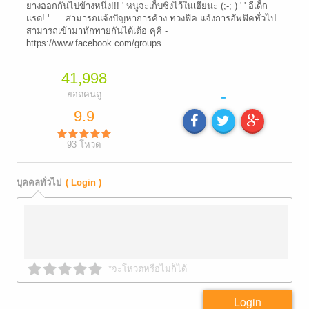
ยางออกกันไปข้างหนึ่ง!!! ' หนูจะเก็บซิงไว้ในเฮียนะ (;-; ) ' ' อีเด็ก
แรด! ' .... สามารถแจ้งปัญหาการค้าง ท่วงฟิค แจ้งการอัพฟิคทั่วไป
สามารถเข้ามาทักทายกันได้เด้อ คุคิ -
https://www.facebook.com/groups
41,998
-
ยอดคนดู
9.9
93
โหวต
บุคคลทั่วไป
( Login )
*จะโหวตหรือไม่ก็ได้
Login