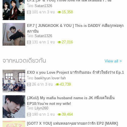
EP.2 [3P & YOU] Three love #สามผัวหนึ่งเมีย I : ง้อ
โดย
Satan1326
101 ฉาก 3 จบ
15,358
EP.7 [ JUNGKOOK & YOU ] This is DADDY #เฮียกุกพ่อทุก
สภาบัน
โดย
Satan1326
131 ฉาก 1 จบ
27,016
จากหมวดเดียวกัน
View all >
EXO x you Love Project มารักกันเถอะ ถ้าหัวใจยังว่าง Ep.1
โดย
baekhyun lover fah
26 ฉาก 3 จบ
43,739
{JKxU} My mafia husband name is JK #พี่เจคใจเย็น
EP10:You're not my wife!
โดย
Lilyn260
190 ฉาก 1 จบ
39,464
[GOT7 X YOU] แฟนหลอกๆอยากบอกว่ารัก EP2 [MARK]