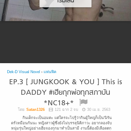
เริ่มเล่น
Dek-D Visual Novel
›
แฟนฟิค
EP.3 [ JUNGKOOK & YOU ] This is
DADDY #เฮียกุกพ่อทุกสภาบัน
*NC18+*
โดย
Satan1326
121 ฉาก 2 จบ
30 เม.ย. 2563
กินเด็กจะเป็นอมตะ แต่ใครจะไปรู้ว่ากินผู้ใหญ่ก็เป็น'นิรัน
ดร์'เหมือนกันนะ หญิงสาวผู้ซึ่งยังไม่บรรลุนิติภาวะ อยากลองจับ
หนุ่มรุ่นใหญ่อย่างเฮียจองกุกมาทำเป็นสามี งานนี้ต้องมีเลือดตก