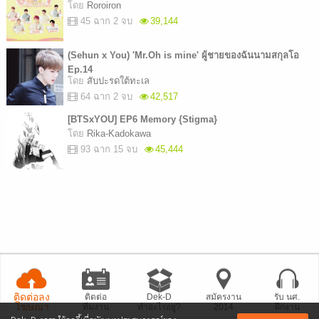
โดย
Roroiron
45 ฉาก 2 จบ
39,144
(Sehun x You) 'Mr.Oh is mine' ผู้ชายของฉันนามสกุลโอ
Ep.14
โดย
สับปะรดใต้ทะเล
64 ฉาก 2 จบ
42,517
[BTSxYOU] EP6 Memory {Stigma}
โดย
Rika-Kadokawa
93 ฉาก 15 จบ
45,444
ติดต่อลง
ติดต่อ
Dek-D
สมัครงาน
รับ นศ.
โฆษณา
ทีมงาน
ทำอะไรอยู่?
2014
ฝึกงาน