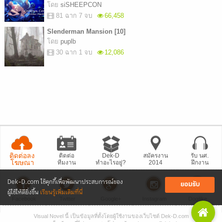
โดย
siSHEEPCON
81 ฉาก 7 จบ
66,458
Slenderman Mansion [10]
โดย
puplb
30 ฉาก 1 จบ
12,086
ติดต่อลง
ติดต่อ
Dek-D
สมัครงาน
รับ นศ.
โฆษณา
ทีมงาน
ทำอะไรอยู่?
2014
ฝึกงาน
Dek-D.com ใช้คุกกี้เพื่อพัฒนาประสบการณ์ของ
ยอมรับ
ผู้ใช้ให้ดียิ่งขึ้น
เรียนรู้เพิ่มเติมที่นี่
Facebook
Twitter
Google+
Instagram
Dogilike
Visual Novel นี้ เป็นข้อมูลที่ตั้งโดยผู้ใช้งานของเว็บไซต์ Dek-D.com
• แจ้งปัญหา
เว็บไซต์
• Dek-D เป็นข่าว
• เที่ยวออฟฟิศ Dek-D