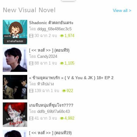
New Visual Novel
View all >
Shadonic ตัวตลกยันเดระ
โดย
ddgg_68e486ec3c5
30 ฉาก 2 จบ
1,974
[ << หงส์ >> ] (ตอนที9)
โดย
Candy2024
88 ฉาก 1 จบ
1,105
« ข้ามยุคมาพบรัก » { V & You & JK } 18+ EP 2
โดย
ทิวลิปม่วง
139 ฉาก 1 จบ
922
เกมจีบหนุ่มที่ชุมโจร????
โดย
ddfb_69bf7a68c43
41 ฉาก 3 จบ
4,992
[ << หงส์ >> ] (ตอนที19)