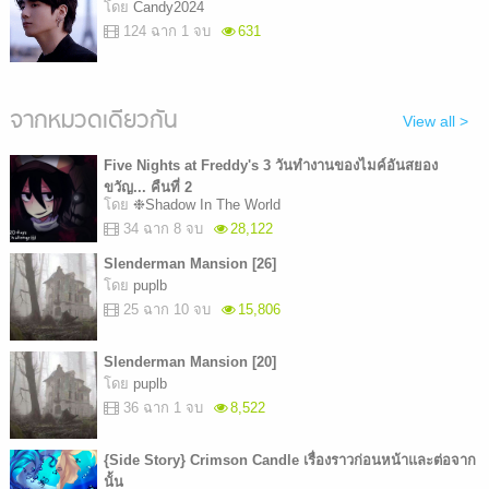
โดย
Candy2024
124 ฉาก 1 จบ
631
จากหมวดเดียวกัน
View all >
Five Nights at Freddy's 3 วันทำงานของไมค์อันสยอง
ขวัญ... คืนที่ 2
โดย
❉Shadow In The World
34 ฉาก 8 จบ
28,122
Slenderman Mansion [26]
โดย
puplb
25 ฉาก 10 จบ
15,806
Slenderman Mansion [20]
โดย
puplb
36 ฉาก 1 จบ
8,522
{Side Story} Crimson Candle เรื่องราวก่อนหน้าและต่อจาก
นั้น