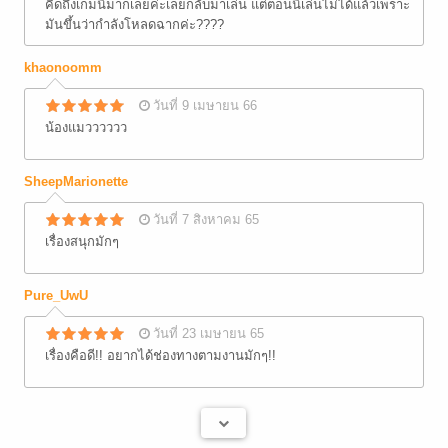
คิดถึงเกมนี้มากเลยค่ะเลยกลับมาเล่น แต่ตอนนี้เล่นไม่ได้แล้วเพราะ
มันขึ้นว่ากำลังโหลดฉากค่ะ????
khaonoomm
วันที่ 9 เมษายน 66
น้องแมวววววว
SheepMarionette
วันที่ 7 สิงหาคม 65
เรื่องสนุกมักๆ
Pure_UwU
วันที่ 23 เมษายน 65
เรื่องคือดี!! อยากได้ช่องทางตามงานมักๆ!!