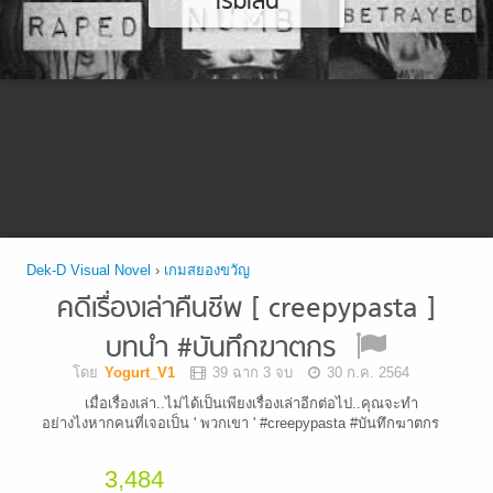
เริ่มเล่น
Dek-D Visual Novel
›
เกมสยองขวัญ
คดีเรื่องเล่าคืนชีพ [ creepypasta ]
บทนำ #บันทึกฆาตกร
โดย
Yogurt_V1
39 ฉาก 3 จบ
30 ก.ค. 2564
เมื่อเรื่องเล่า..ไม่ได้เป็นเพียงเรื่องเล่าอีกต่อไป..คุณจะทำ
อย่างไงหากคนที่เจอเป็น ' พวกเขา ' #creepypasta #บันทึกฆาตกร
3,484