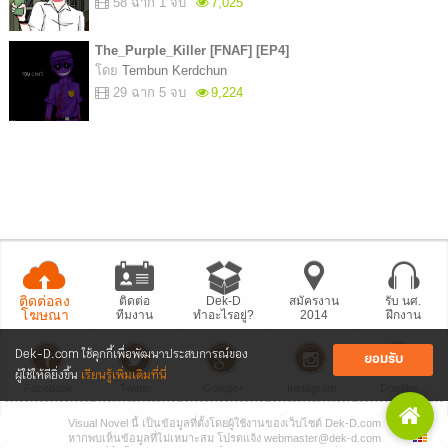
58 ฉาก 1 จบ
7,025
The_Purple_Killer [FNAF] [EP4]
โดย
Tembun Kerdchun
29 ฉาก 5 จบ
9,224
ติดต่อลง
ติดต่อ
Dek-D
สมัครงาน
รับ นศ.
โฆษณา
ทีมงาน
ทำอะไรอยู่?
2014
ฝึกงาน
Dek-D.com ใช้คุกกี้เพื่อพัฒนาประสบการณ์ของ
ยอมรับ
ผู้ใช้ให้ดียิ่งขึ้น
เรียนรู้เพิ่มเติมที่นี่
Facebook
Twitter
Google+
Instagram
Dogilike
Visual Novel นี้ เป็นข้อมูลที่ตั้งโดยผู้ใช้งานของเว็บไซต์ Dek-D.com
• แจ้งปัญหา
เว็บไซต์
• Dek-D เป็นข่าว
• เที่ยวออฟฟิศ Dek-D
หากพบเห็นข้อมูลที่ไม่เหมาะสม โปรดแจ้ง webmaster@dek-d.com
Copyright © 1999 - 2026 by Dek-D Interactive Co.,Ltd.