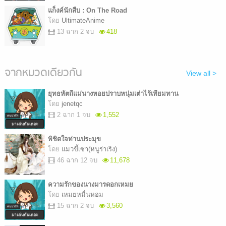
แก็งค์นักสืบ : On The Road
โดย
UltimateAnime
13 ฉาก 2 จบ
418
จากหมวดเดียวกัน
View all >
ยุทธหัตถีแม่นางหอยปราบหนุ่มเต่าไร้เทียมทาน
โดย
jenetqc
2 ฉาก 1 จบ
1,552
พิชิตใจท่านประมุข
โดย
แมวขี้เซา(หนูร่าเริง)
46 ฉาก 12 จบ
11,678
ความรักของนางมารดอกเหมย
โดย
เหมยหมื่นหอม
15 ฉาก 2 จบ
3,560