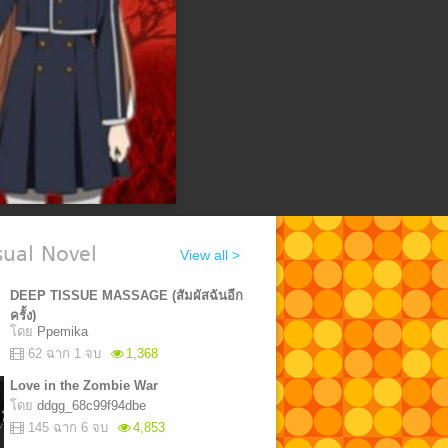
ual Novel
View all >
DEEP TISSUE MASSAGE ​(สัมผัสฉันอีก
ครั้ง)
โดย
Ppemika​
62 ฉาก 1 จบ
1,368
Love in the Zombie War
โดย
ddgg_68c99f94dbe
145 ฉาก 6 จบ
4,853