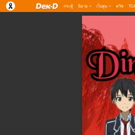
กระทู้
นิยาย
เว็บตูน
ควิซ
TC