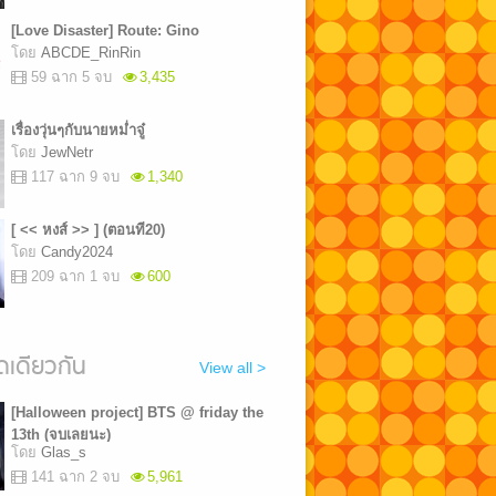
[Love Disaster] Route: Gino
โดย
ABCDE_RinRin
59 ฉาก 5 จบ
3,435
เรื่องวุ่นๆกับนายหม่ำจู๋
โดย
JewNetr
117 ฉาก 9 จบ
1,340
[ << หงส์ >> ] (ตอนที20)
โดย
Candy2024
209 ฉาก 1 จบ
600
เดียวกัน
View all >
[Halloween project] BTS @ friday the
13th (จบเลยนะ)
โดย
Glas_s
141 ฉาก 2 จบ
5,961