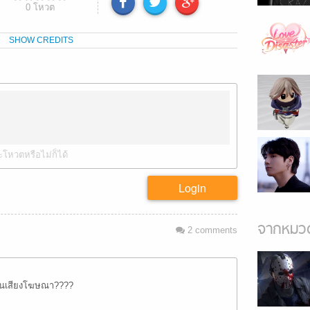
0
โหวต
SHOW CREDITS
ะโหวตหรือไม่ก็ได้
Login
จากหมวด
2
comments
้ยินเสียงโฆษณา????