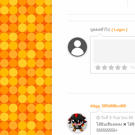
บุคคลทั่วไป
( Login )
*จ
ddgg_685d68bcd60
วันที่ 8 กันยายน 68
ได้ยินเสียงเพลง ❌ ได
555555555+