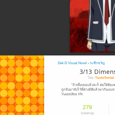
Dek-D Visual Novel
›
ระทึกขวัญ
3/13 Dimens
โดย
YuutoSentai
"ถ้าเพื่อเธอแล้วล่ะก็ ต่อให้ต้อ
ถูกจับมาขังไว้ที่ต่างมิติแล้วฆ่ากันเอง
YuutoUltra VN
279
ยอดคนดู