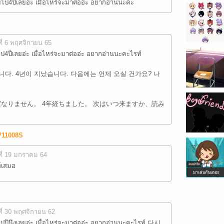
ยไป4ปีเลยอ่ะ เมื่อไหร่จะมาต่ออ่ะ อยากอ่านนะคะ
ที่ 6 พฤศจิกายน 65
ไป4ปีเลยอ่ะ เมื่อไหร่จะมาต่ออ่ะ อยากอ่านนะคะไรท์
다. 4년이 지났습니다. 다음에는 언제 오실 건가요? 나
なりません。 4年経ちました。 次はいつ来ますか、読み
711008S
ที่ 19 มกราคม 64
ท์เสมอ
ที่ 30 พฤศจิกายน 62
าไปปีนึงเลยอ่ะ เมื่อไหร่จะมาต่ออ่ะ อยากอ่านนะคะไรท์ 다시