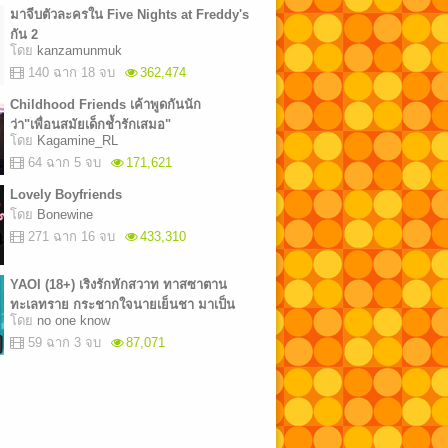
มาจีบตัวละครใน Five Nights at Freddy's
กัน 2
โดย
kanzamunmuk
140 ฉาก 18 จบ
362,474
Childhood Friends เค้าพูดกันนัก
ว่า"เพื่อนสมัยเด็กช้ำรักเสมอ"
โดย
Kagamine_RL
64 ฉาก 5 จบ
171,621
Lovely Boyfriends
โดย
Bonewine
271 ฉาก 16 จบ
433,310
YAOI (18+) เริงรักหักสวาท ทาสซาตาน
ทะเลทราย กระชากใจนายเย็นชา มาเป็น
โดย
no one know
เมียกุน๊า! (ONLINE)
59 ฉาก 3 จบ
87,071