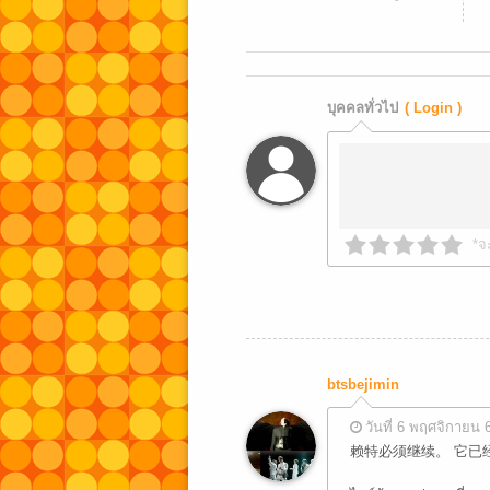
บุคคลทั่วไป
( Login )
*จ
btsbejimin
วันที่ 6 พฤศจิกายน 
赖特必须继续。 它已