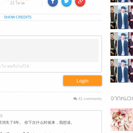
23
โหวต
SHOW CREDITS
ะโหวตหรือไม่ก็ได้
Login
จากหมวด
41
comments
65
经消失了4年。 你下次什么时候来，我想读。