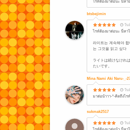
ไรท์ต้องมาต่อนะ นี่หา
btsbejimin
วัน
ไรท์ต้องมาต่อนะ นี่หา
라이트는 계속해야 합니
는 그것을 읽고 싶다
ライトは続けなければ
たいです。
Mina Nami Aki Naru-_-2
วัน
มาต่อน้าาา-^-คิดถึงไร
sukmak2517
วัน
ไรท์ต้องมาต่อน้า นี่ห