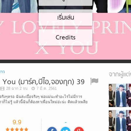
เริ่มเล่น
Credits
สาว
จากผู้แต่
You (มาร์ค,บีไอ,จองกุก) 39
28 ฉาก 2 จบ
7 มี.ค. 2561
นจริงๆหรอ ฉันล่ะเบื่อจริงๆ พ่อแม่นะทำอะไรไม่มีการ
ก็ไม่รู้ แล้วนี้ฉันก็ต้องหาเพื่อนใหม่อ่ะน่ะ คิดแล้วเพลีย
9.9
-