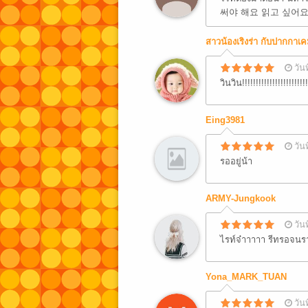
써야 해요 읽고 싶어요
สาวน้องเริงร่า กับปากกาเค
วัน
วินวิน!!!!!!!!!!!!!!!!!!!!!!!!
Eing3981
วัน
รออยู่น้า​
ARMY-Jungkook
วัน
ไรท์จ๋าาาาา รีทรอจนร
Yona_MARK_TUAN
วัน