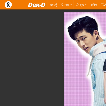
กระทู้
นิยาย
เว็บตูน
ควิซ
TC