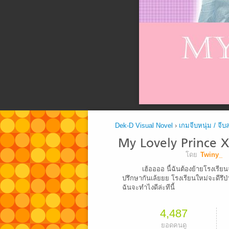
Dek-D Visual Novel
›
เกมจีบหนุ่ม / จีบ
My Lovely Prince X 
โดย
Twiny_
เฮ้ออออ นี้ฉันต้องย้ายโรงเรีย
ปรึกษากันเล้ยยย โรงเรียนใหม่จะดีรึป่าว
ฉันจะทำไงดีล่ะทีนี้
4,487
ยอดคนดู