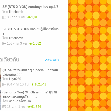
SF [BTS X YOU] zomboys luv ep.1/7
โดย
littlebomb
30 ฉาก 1 จบ
1,815
SF <BTS X YOU> แผนกปฏิบัติการพิเศษ
1
โดย
littlebomb
106 ฉาก 3 จบ
1,032
เดียวกัน
View all >
{BTSมาหานะเธอ??} Special "??Your
Valentine??"
โดย
Lilyn260
904 ฉาก 10 จบ
182,541
(Sehun x You) 'Mr.Oh is mine' ผู้ชาย
ของฉันนามสกุลโอ Intro
โดย
สับปะรดใต้ทะเล
18 ฉาก 1 จบ
61,544