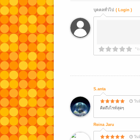
บุคคลทั่วไป
( Login )
*จ
S.anta
วัน
คิดถึงไรท์สุดๆ
Reina Jaru
วัน