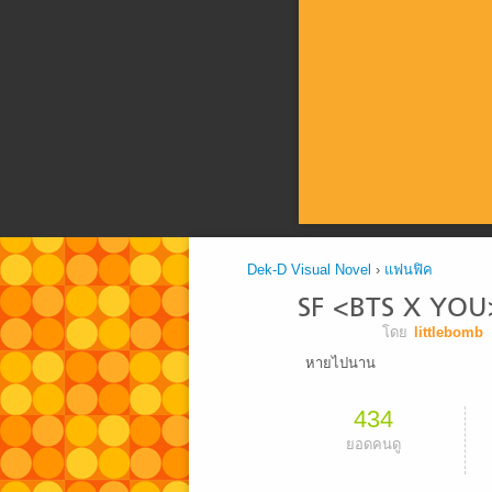
Dek-D Visual Novel
›
แฟนฟิค
SF <BTS X YOU>
โดย
littlebomb
หายไปนาน
434
ยอดคนดู