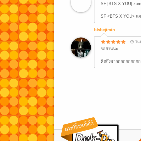
SF [BTS X YOU] zom
SF <BTS X YOU> แผน
btsbejimin
วัน
รออ่านนะ
คิดถึงมากกกกกกกกก