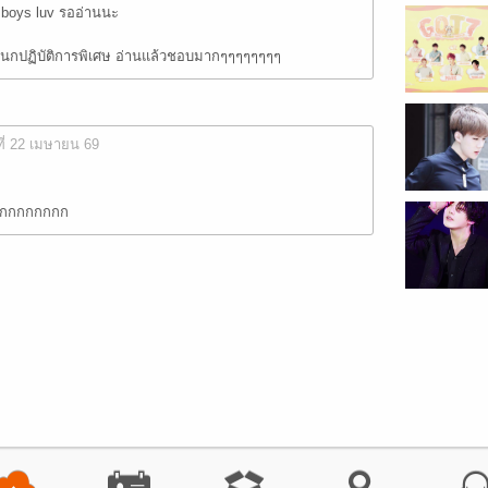
boys luv รออ่านนะ
กปฏิบัติการพิเศษ อ่านแล้วชอบมากๆๆๆๆๆๆๆๆ
ที่ 22 เมษายน 69
กกกกกกกกก