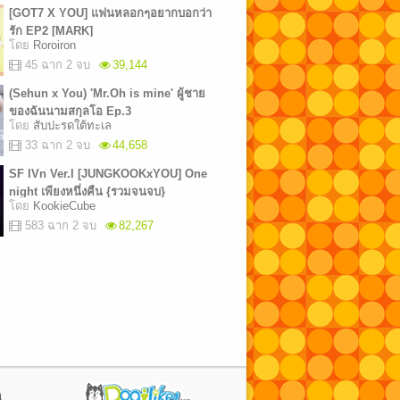
[GOT7 X YOU] แฟนหลอกๆอยากบอกว่า
รัก EP2 [MARK]
โดย
Roroiron
45 ฉาก 2 จบ
39,144
(Sehun x You) 'Mr.Oh is mine' ผู้ชาย
ของฉันนามสกุลโอ Ep.3
โดย
สับปะรดใต้ทะเล
33 ฉาก 2 จบ
44,658
SF IVn Ver.I [JUNGKOOKxYOU] One
night เพียงหนึ่งคืน {รวมจนจบ}
โดย
KookieCube
583 ฉาก 2 จบ
82,267