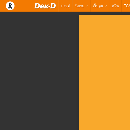
กระทู้
นิยาย
เว็บตูน
ควิซ
TC