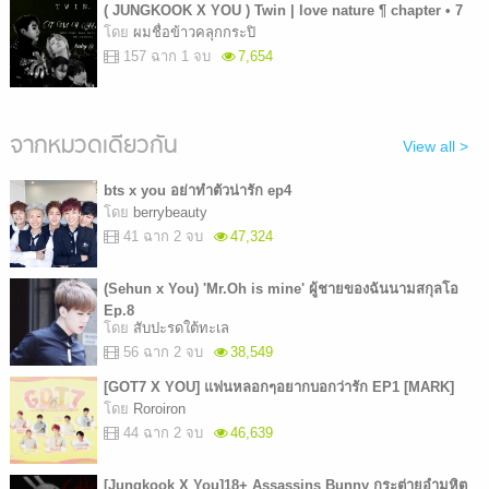
( JUNGKOOK X YOU ) Twin | love nature ¶ chapter • 7
โดย
ผมชื่อข้าวคลุกกระปิ
157 ฉาก 1 จบ
7,654
จากหมวดเดียวกัน
View all >
bts x you อย่าทำตัวน่ารัก ep4
โดย
berrybeauty
41 ฉาก 2 จบ
47,324
(Sehun x You) 'Mr.Oh is mine' ผู้ชายของฉันนามสกุลโอ
Ep.8
โดย
สับปะรดใต้ทะเล
56 ฉาก 2 จบ
38,549
[GOT7 X YOU] แฟนหลอกๆอยากบอกว่ารัก EP1 [MARK]
โดย
Roroiron
44 ฉาก 2 จบ
46,639
[Jungkook X You]18+ Assassins Bunny กระต่ายอำมหิต