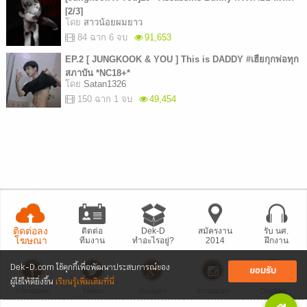
[2/3]
โดย
สาวน้อยผมยาว
84 ฉาก 6 จบ
91,653
EP.2 [ JUNGKOOK & YOU ] This is DADDY #เฮียกุกพ่อทุก
สภาบัน *NC18+*
โดย
Satan1326
150 ฉาก 1 จบ
49,454
ติดต่อลง
ติดต่อ
Dek-D
สมัครงาน
รับ นศ.
โฆษณา
ทีมงาน
ทำอะไรอยู่?
2014
ฝึกงาน
Dek-D.com ใช้คุกกี้เพื่อพัฒนาประสบการณ์ของ
ยอมรับ
ผู้ใช้ให้ดียิ่งขึ้น
เรียนรู้เพิ่มเติมที่นี่
Facebook
Twitter
Google+
Instagram
Dogilike