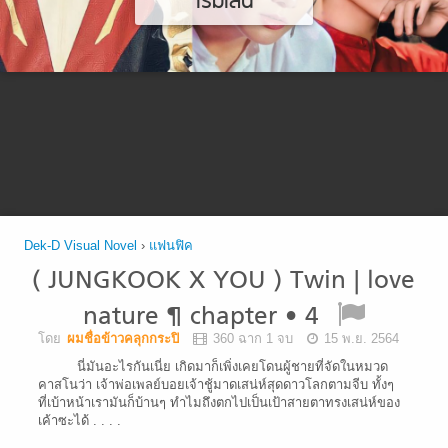
เริ่มเล่น
Dek-D Visual Novel
›
แฟนฟิค
( JUNGKOOK X YOU ) Twin | love
nature ¶ chapter • 4
โดย
ผมชื่อข้าวคลุกกระปิ
360 ฉาก 1 จบ
15 พ.ย. 2564
นี่มันอะไรกันเนี่ย เกิดมาก็เพิ่งเคยโดนผู้ชายที่จัดในหมวด
คาสโนว่า เจ้าพ่อเพลย์บอยเจ้าชู้มาดเสน่ห์สุดดาวโลกตามจีบ ทั้งๆ
ที่เบ้าหน้าเรามันก็บ้านๆ ทําไมถึงตกไปเป็นเป้าสายตาทรงเสน่ห์ของ
เค้าซะได้ . . . .