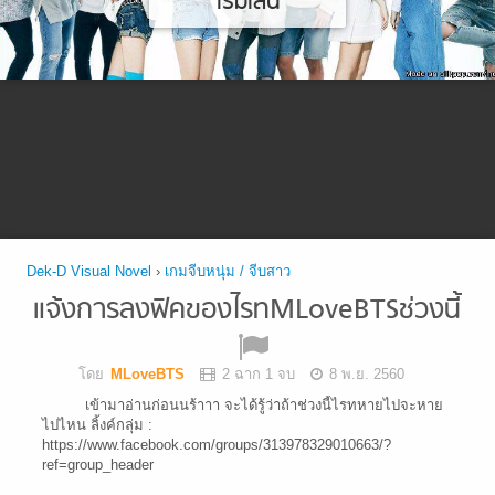
เริ่มเล่น
Dek-D Visual Novel
›
เกมจีบหนุ่ม / จีบสาว
แจ้งการลงฟิคของไรทMLoveBTSช่วงนี้
โดย
MLoveBTS
2 ฉาก 1 จบ
8 พ.ย. 2560
เข้ามาอ่านก่อนนร้าาา จะได้รู้ว่าถ้าช่วงนี้ไรทหายไปจะหาย
ไปไหน ลิ้งค์กลุ่ม :
https://www.facebook.com/groups/313978329010663/?
ref=group_header