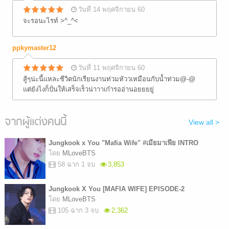
วันที่ 14 พฤศจิกายน 60
จะรอนะไรท์ >^_^<
ppkymaster12
วันที่ 11 พฤศจิกายน 60
สู้ๆน่ะนี้แหละชีวิตนักเรียนงานท่วมหัววเหมือนกับน้ำท่วม@-@
แต่ยังไงก็ปั่นให้เสร็จเร็วน่าาาเก๋ารออ่านอยยยยู่
จากผู้แต่งคนนี้
View all >
Jungkook x You "Mafia Wife" #เมียมาเฟีย INTRO
โดย
MLoveBTS
58 ฉาก 1 จบ
3,853
Jungkook X You [MAFIA WIFE] EPISODE-2
โดย
MLoveBTS
105 ฉาก 3 จบ
2,362