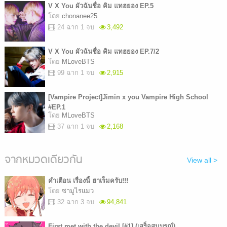
V X You ผัวฉันชื่อ คิม แทฮยอง EP.5
โดย
chonanee25
24 ฉาก 1 จบ
3,492
V X You ผัวฉันชื่อ คิม แทฮยอง EP.7/2
โดย
MLoveBTS
99 ฉาก 1 จบ
2,915
[Vampire Project]Jimin x you Vampire High School
#EP.1
โดย
MLoveBTS
37 ฉาก 1 จบ
2,168
จากหมวดเดียวกัน
View all >
คำเตือน เรื่องนี้ ฮาเร็มครับ!!!
โดย
ซามูไรแมว
32 ฉาก 3 จบ
94,841
First met with the devil [#1] (เสร็จสมบูรณ์)