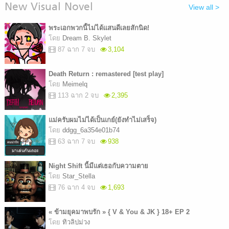
New Visual Novel
View all >
พระเอกพวกนี้ไม่ได้แสนดีเลยสักนิด!
โดย
Dream B. Skylet
87 ฉาก 7 จบ
3,104
Death Return : remastered [test play]
โดย
Meimelq
113 ฉาก 2 จบ
2,395
แม่ครับผมไม่ได้เป็นเกย์(ยังทำไม่เสร็จ)
โดย
ddgg_6a354e01b74
63 ฉาก 7 จบ
938
Night Shift นี้มีแต่เธอกับความตาย
โดย
Star_Stella
76 ฉาก 4 จบ
1,693
« ข้ามยุคมาพบรัก » { V & You & JK } 18+ EP 2
โดย
ทิวลิปม่วง