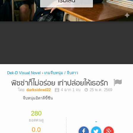
เริ่มเล่น
Dek-D Visual Novel
›
เกมจีบหนุ่ม / จีบสาว
พิซซ่าก็ไม่อร่อย เท่าปล่อยให้เธอรัก
โดย
darksidexd22
4 ฉาก 1 จบ
25 พ.ค. 2569
จีบหนุ่มอิตาลีขี้ซึน
280
-
ยอดคนดู
0.0