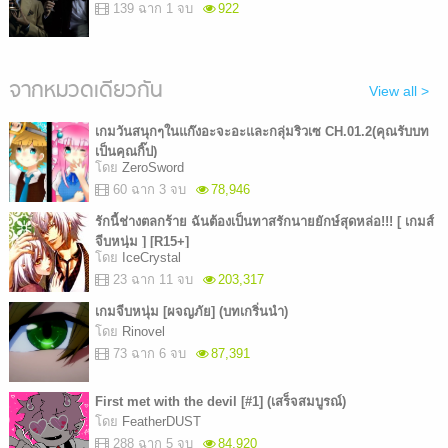
139 ฉาก 1 จบ
922
จากหมวดเดียวกัน
View all >
เกมวันสนุกๆในแก๊งอะจะอะและกลุ่มริวเซ CH.01.2(คุณรับบท
เป็นคุณกิ๊ป)
โดย
ZeroSword
60 ฉาก 3 จบ
78,946
รักนี้ช่างตลกร้าย ฉันต้องเป็นทาสรักนายยักษ์สุดหล่อ!!! [ เกมส์
จีบหนุ่ม ] [R15+]
โดย
IceCrystal
23 ฉาก 11 จบ
203,317
เกมจีบหนุ่ม [ผจญภัย] (บทเกริ่นนำ)
โดย
Rinovel
73 ฉาก 6 จบ
87,391
First met with the devil [#1] (เสร็จสมบูรณ์)
โดย
FeatherDUST
288 ฉาก 5 จบ
84,920