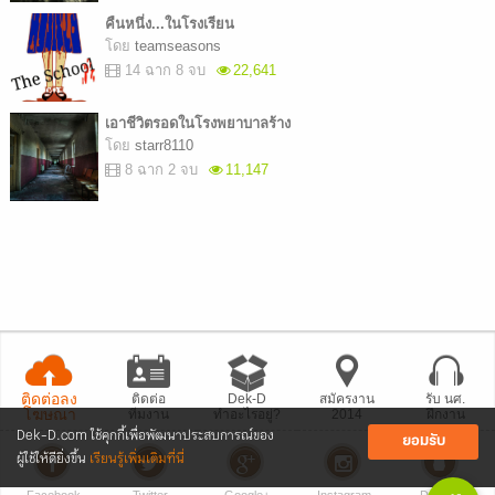
คืนหนึ่ง...ในโรงเรียน
โดย
teamseasons
14 ฉาก 8 จบ
22,641
เอาชีวิตรอดในโรงพยาบาลร้าง
โดย
starr8110
8 ฉาก 2 จบ
11,147
ติดต่อลง
ติดต่อ
Dek-D
สมัครงาน
รับ นศ.
โฆษณา
ทีมงาน
ทำอะไรอยู่?
2014
ฝึกงาน
Dek-D.com ใช้คุกกี้เพื่อพัฒนาประสบการณ์ของ
ยอมรับ
ผู้ใช้ให้ดียิ่งขึ้น
เรียนรู้เพิ่มเติมที่นี่