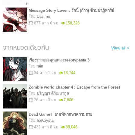
Message Story Lover : รักนี้ (ก้าว) ข้ามปาฏิหาริย์
โดย
Dasimo
877 ฉาก 6 จบ
158,326
จากหมวดเดียวกัน
View all >
เรื่องราวของคุณและcreeptypasta 3
โดย
rain
34 ฉาก 1 จบ
13,744
Zombie world chapter 4 : Escape from the Forest
โดย
ปริญญา ดีวัฒนากูล
26 ฉาก 3 จบ
7,806
Dead Game II เกมพิพากษาความตาย
โดย
IceCrystal
432 ฉาก 8 จบ
88,046