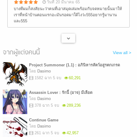
วันที่ 20 มีนาคม 65
บางทีผมก็สงสัยนะว่าคนที่เอาสมุดเล่มพร้อมกับจดหมายนั้นมาให้
เราที่หน้าบ้านตอนแรกอะมันรอดมาใด้ไงว่ะ555อยากรู้มานาน
และ555
จากผู้แต่งคนนี้
View all >
Project Summoner (1.1) : อภินิหารสัตว์อสูรตกเกรด
โดย
Dasimo
1582 ฉาก 5 จบ
60,291
Assassin Lover : รักนี้ (อาจ) มีเลือด
โดย
Dasimo
378 ฉาก 5 จบ
289,236
Continue Game
โดย
Dasimo
261 ฉาก 5 จบ
42,957