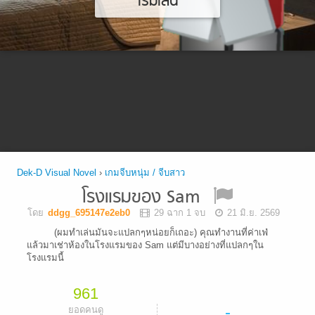
เริ่มเล่น
Dek-D Visual Novel
›
เกมจีบหนุ่ม / จีบสาว
โรงแรมของ Sam
โดย
ddgg_695147e2eb0
29 ฉาก 1 จบ
21 มิ.ย. 2569
(ผมทำเล่นมันจะแปลกๆหน่อยก็เถอะ) คุณทำงานที่ค่าเฟ่
แล้วมาเช่าห้องในโรงแรมของ Sam แต่มีบางอย่างที่แปลกๆใน
โรงแรมนี้
961
-
ยอดคนดู