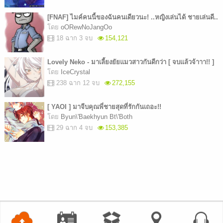
[FNAF] ไมค์คนนี้ของฉันคนเดียวนะ! ..หญิงเล่นได้ ชายเล่นดี..
โดย
oORewNoJangOo
18 ฉาก 3 จบ
154,121
Lovely Neko - มาเลี้ยงยัยแมวสาวกันดีกว่า [ จบแล้วจ้าาา!! ]
โดย
IceCrystal
238 ฉาก 12 จบ
272,155
[ YAOI ] มาจีบคุณพี่ชายสุดที่รักกันเถอะ!!
โดย
Byun\'Baekhyun Bt\'Both
29 ฉาก 4 จบ
153,385