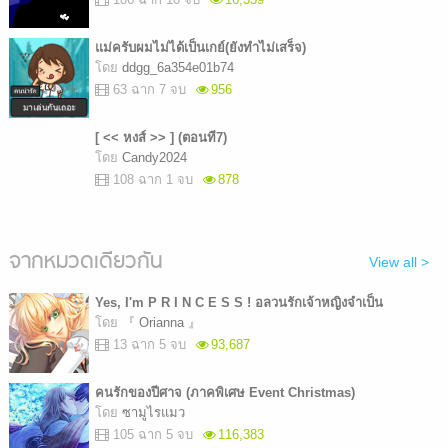
แม่ครับผมไม่ได้เป็นเกย์(ยังทำไม่เสร็จ)
โดย
ddgg_6a354e01b74
63 ฉาก 7 จบ
956
[ << หงส์ >> ] (ตอนที7)
โดย
Candy2024
108 ฉาก 1 จบ
878
จากหมวดเดียวกัน
View all >
Yes, I'm P R I N C E S S ! อลวนรักเจ้าหญิงจำเป็น
โดย
『 Orianna 』
13 ฉาก 5 จบ
93,687
คนรักของปีศาจ (ภาคพิเศษ Event Christmas)
โดย
ซามูไรแมว
105 ฉาก 5 จบ
116,383