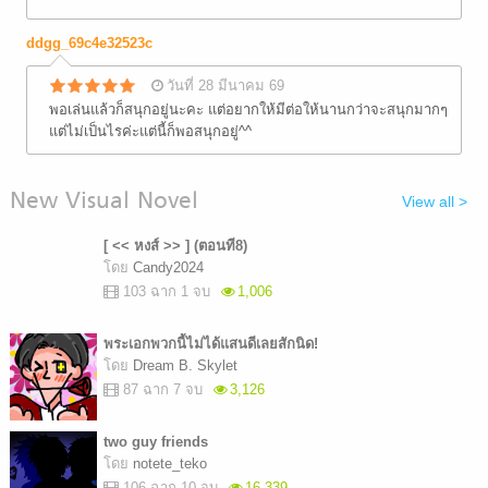
ddgg_69c4e32523c
วันที่ 28 มีนาคม 69
พอเล่นแล้วก็สนุกอยู่นะคะ แต่อยากให้มีต่อให้นานกว่าจะสนุกมากๆ
แต่ไม่เป็นไรค่ะแต่นี้ก็พอสนุกอยู่^^
New Visual Novel
View all >
[ << หงส์ >> ] (ตอนที8)
โดย
Candy2024
103 ฉาก 1 จบ
1,006
พระเอกพวกนี้ไม่ได้แสนดีเลยสักนิด!
โดย
Dream B. Skylet
87 ฉาก 7 จบ
3,126
two guy friends
โดย
notete_teko
106 ฉาก 10 จบ
16,339