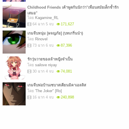
Childhood Friends เค้าพูดกันนักว่า"เพื่อนสมัยเด็กช้ำรัก
เสมอ"
โดย
Kagamine_RL
64 ฉาก 5 จบ
171,627
เกมจีบหนุ่ม [ผจญภัย] (บทเกริ่นนำ)
โดย
Rinovel
73 ฉาก 6 จบ
87,396
รักวุ่นวายของเจ้าหญิงจำเป็น
โดย
sailove niyay
30 ฉาก 4 จบ
74,081
เกมจีบพ่อบ้านเซบาสเตียนมิคาเอลลิส
โดย
'The Joker" [Ro]
16 ฉาก 4 จบ
240,898