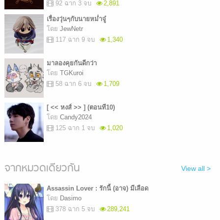
92 ฉาก 3 จบ
2,891
เรื่องวุ่นๆกับนายหม่ำจู๋
โดย
JewNetr
117 ฉาก 9 จบ
1,340
มาลองคุยกันดีกว่า
โดย
TGKuroi
58 ฉาก 6 จบ
1,709
[ << หงส์ >> ] (ตอนที10)
โดย
Candy2024
125 ฉาก 1 จบ
1,020
จากหมวดเดียวกัน
View all >
Assassin Lover : รักนี้ (อาจ) มีเลือด
โดย
Dasimo
378 ฉาก 5 จบ
289,241