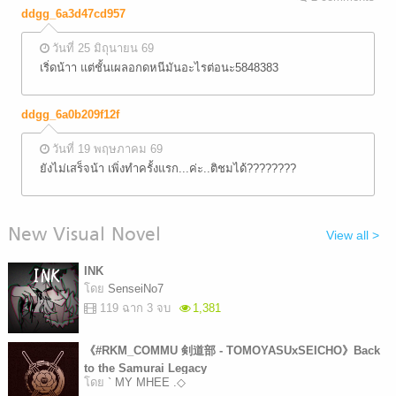
ddgg_6a3d47cd957
วันที่ 25 มิถุนายน 69
เริ่ดน้าา แต่ชั้นเผลอกดหนีมันอะไรต่อนะ5848383
ddgg_6a0b209f12f
วันที่ 19 พฤษภาคม 69
ยังไม่เสร็จน้า เพิ่งทำครั้งแรก...ค่ะ..ติชมได้????????
New Visual Novel
View all >
INK
โดย
SenseiNo7
119 ฉาก 3 จบ
1,381
《#RKM_COMMU 剣道部 - TOMOYASUxSEICHO》Back
to the Samurai Legacy
โดย
` MY MHEE .◇