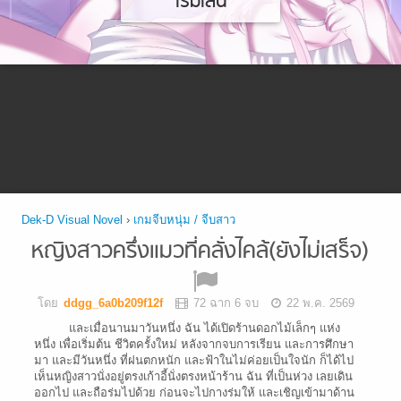
เริ่มเล่น
Dek-D Visual Novel
›
เกมจีบหนุ่ม / จีบสาว
หญิงสาวครึ่งแมวที่คลั่งไคล้(ยังไม่เสร็จ)
โดย
ddgg_6a0b209f12f
72 ฉาก 6 จบ
22 พ.ค. 2569
และเมื่อนานมาวันหนึ่ง ฉัน ได้เปิดร้านดอกไม้เล็กๆ แห่ง
หนึ่ง เพื่อเริ่มต้น ชีวิตครั้งใหม่ หลังจากจบการเรียน และการศึกษา
มา และมีวันหนึ่ง ที่ฝนตกหนัก และฟ้าในไม่ค่อยเป็นใจนัก ก็ได้ไป
เห็นหญิงสาวนั่งอยู่ตรงเก้าอี้นั่งตรงหน้าร้าน ฉัน ที่เป็นห่วง เลยเดิน
ออกไป และถือร่มไปด้วย ก่อนจะไปกางร่มให้ และเชิญเข้ามาด้าน