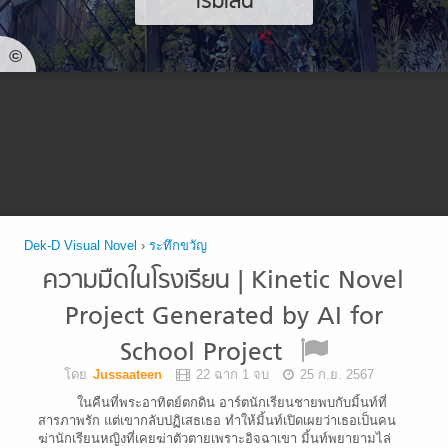
เริ่มเล่น
©
Dek-D Visual Novel
›
ระทึกขวัญ
ความมืดในโรงเรียน | Kinetic Novel
Project Generated by AI for
School Project
โดย
Jussaateen
22 ฉาก 1 จบ
25 ก.ย. 2567
ในคืนที่พระอาทิตย์ตกดิน อาร์ตนักเรียนชายพบกับมิ้นท์ที่
สารภาพรัก แต่เขากลับปฏิเสธเธอ ทำให้มิ้นท์เปิดเผยว่าเธอเป็นคน
ฆ่านักเรียนหญิงที่เคยฆ่าตัวตายเพราะอิจฉาเขา มิ้นท์พยายามไล่