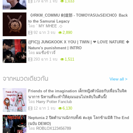
179 ฉาก 1 จบ
1,033
《#RKM_COMMU 剣道部 - TOMOYASUxSEICHO》Back
to the Samurai Legacy
โดย
` MY MHEE .◇
92 ฉาก 3 จบ
2,890
{(FIC}) JUNGKOOK X YOU | TWIN | ❤ LOVE NATURE ✤
Nature's punishment | INTRO
โดย
ผมชื่อข้าวจี่
293 ฉาก 1 จบ
1,511
จากหมวดเดียวกัน
View all >
Friends of the imagination เด็กหญิงตัวน้อยกับเพื่อนในจิต
นาการ นิทานที่จะทำให้คุณนอนไม่หลับในคืนนี้!
โดย
Harry Potter Fanclub
12 ฉาก 1 จบ
6,130
Neptunia 2 ปิดตำนานนักรบทั้ง6 ตะลุย โลกข้ามมิติ The End
(ฉบับ DEMO)
โดย
ROBLOX123456789