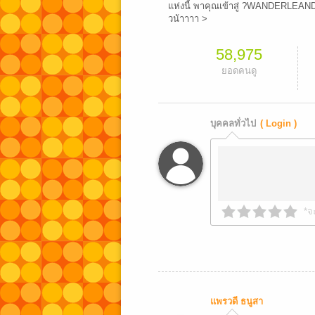
แห่งนี้ พาคุณเข้าสู่ ?WANDERLEAN
วน้าาาา >
58,975
ยอดคนดู
บุคคลทั่วไป
( Login )
*จ
แพรวดี ธนูสา