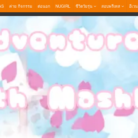
AS
ค่าย กิจกรรม
ต่อนอก
NUGIRL
ชีวิตวัยรุ่น
สอบพรีเทส
อีเวน