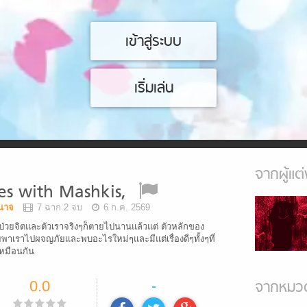
เข้าสู่ระบบ
เริ่มเล่น
จากผู้แต่
s with Mashkis,
ำนาจ
7 ฉาก 2 จบ
6 ก.ค. 2569
็นผู้ป่วยจิตและตัวเราจริงๆก็ตายไปนานแล้วแต่ ตัวหลักของ
อยพาเราไปผจญภัยและพบอะไรใหม่ๆและมีแต่เรื่องดีๆทั้งๆที่
ตเหมือนกัน
จากหมวด
0.0
-