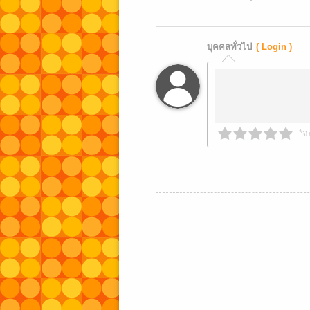
บุคคลทั่วไป
( Login )
*จ