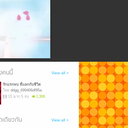
งคนนี้
View all >
รักแรกพบ ที่แลกกับชีวิต
โดย
ddgg_699406df95a
15 ฉาก 5 จบ
1,306
เดียวกัน
View all >