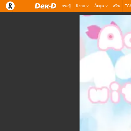
กระทู้
นิยาย
เว็บตูน
ควิซ
TC