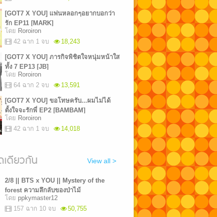
[GOT7 X YOU] แฟนหลอกๆอยากบอกว่า
รัก EP11 [MARK]
โดย
Roroiron
42 ฉาก 1 จบ
18,243
[GOT7 X YOU] ภารกิจพิชิตใจหนุ่มหน้าใส
ทั้ง 7 EP13 [JB]
โดย
Roroiron
64 ฉาก 2 จบ
13,591
[GOT7 X YOU] ขอโทษครับ...ผมไม่ได้
ตั้งใจจะรักพี่ EP2 [BAMBAM]
โดย
Roroiron
42 ฉาก 1 จบ
14,018
เดียวกัน
View all >
2/8 || BTS x YOU || Mystery of the
forest ความลึกลับของป่าไม้
โดย
ppkymaster12
157 ฉาก 10 จบ
50,755