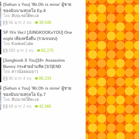
(Sehun x You) 'Mr.Oh is mine' ผู้ชาย
ของฉันนามสกุลโอ Ep.8
โดย
สับปะรดใต้ทะเล
56 ฉาก 2 จบ
38,549
SF IVn Ver.I [JUNGKOOKxYOU] One
night เพียงหนึ่งคืน {รวมจนจบ}
โดย
KookieCube
583 ฉาก 2 จบ
82,270
[Jungkook X You]18+ Assassins
Bunny กระต่ายอำมหิต [3/3]END
โดย
สาวน้อยผมยาว
95 ฉาก 4 จบ
86,233
(Sehun x You) 'Mr.Oh is mine' ผู้ชาย
ของฉันนามสกุลโอ Ep.7
โดย
สับปะรดใต้ทะเล
69 ฉาก 2 จบ
42,066