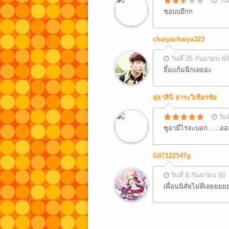
วัน
ชอบบอีกก
chaiyachaiya323
วันที่ 25 กันยายน 60
ยิ้มแก้มฉีกเลยอะ
สุธาสินี สาระวิเชียรชัย
วัน
ซูอามีไรจะบอก......ออกไ
G07122547g
วันที่ 6 กันยายน 60
เพื่อนนิสัยไม่ดีเล