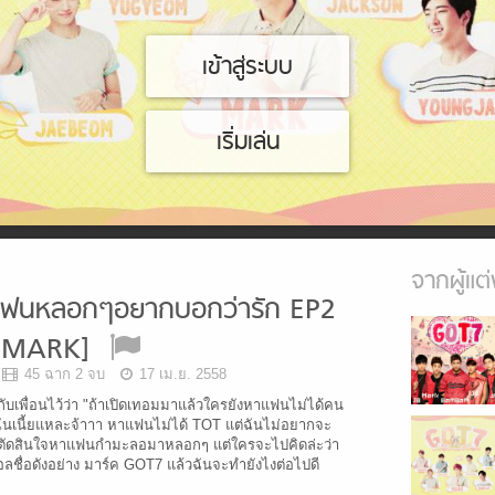
เข้าสู่ระบบ
เริ่มเล่น
จากผู้แต่
ฟนหลอกๆอยากบอกว่ารัก EP2
[MARK]
45 ฉาก 2 จบ
17 เม.ย. 2558
นันกับเพื่อนไว้ว่า "ถ้าเปิดเทอมมาแล้วใครยังหาแฟนไม่ได้คน
่งฉันเนี้ยแหละจ้าาา หาแฟนไม่ได้ TOT แต่ฉันไม่อยากจะ
ยตัดสินใจหาแฟนกำมะลอมาหลอกๆ แต่ใครจะไปคิดล่ะว่า
ลชื่อดังอย่าง มาร์ค GOT7 แล้วฉันจะทำยังไงต่อไปดี