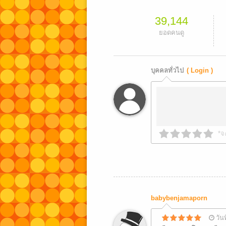
39,144
ยอดคนดู
บุคคลทั่วไป
( Login )
*จ
babybenjamaporn
วัน