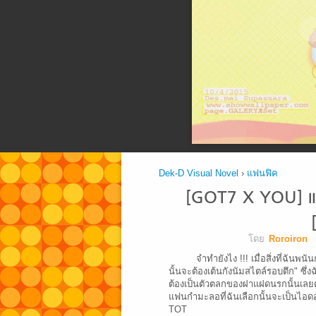
Dek-D Visual Novel
›
แฟนฟิค
[GOT7 X YOU] แ
โดย
Roroiron
จำทำยังไง !!! เมื่อสิ่งที่ฉันพ
นั้นจะต้องเต้นกังนัมสไตล์รอบตึก" ซึ
ต้องเป็นตัวตลกของฝาแฝดนรกนั้นเล
แฟนกำมะลอที่ฉันเลือกนั้นจะเป็นไอดอ
TOT