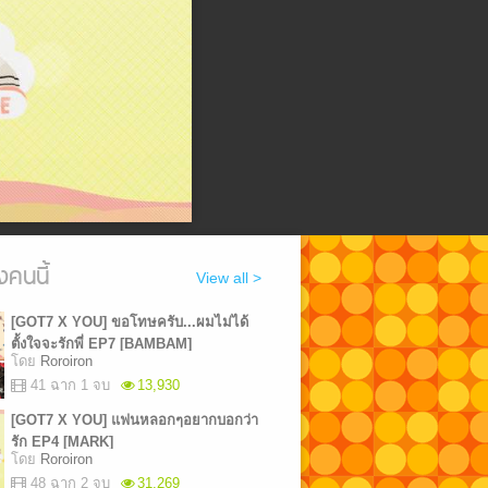
งคนนี้
View all >
[GOT7 X YOU] ขอโทษครับ...ผมไม่ได้
ตั้งใจจะรักพี่ EP7 [BAMBAM]
โดย
Roroiron
41 ฉาก 1 จบ
13,930
[GOT7 X YOU] แฟนหลอกๆอยากบอกว่า
รัก EP4 [MARK]
โดย
Roroiron
48 ฉาก 2 จบ
31,269