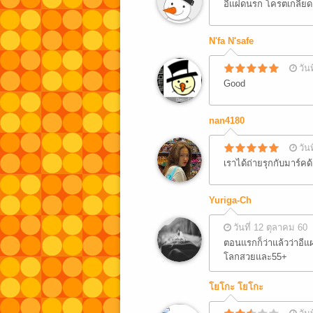
อีเเฝดนรก โครตเกลียด
N'fa N'safe
วัน
Good
nan4180
วัน
เราได้ถ่ายรุกกับมาร์ค
Yuriga-Ch
วันที่ 12 ตุลาคม 60
ตอนแรกก็ว่าแล้วว่าอีแฝ
โลกสวยและ55+
โยโกะ โยโกะ