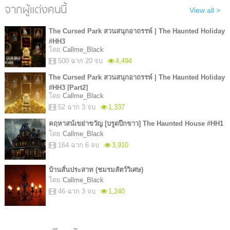
จากผู้แต่งคนนี้
View all >
The Cursed Park สวนสนุกอาถรรพ์ | The Haunted Holiday
#HH3
โดย
Callme_Black
500 ฉาก 20 จบ
4,494
The Cursed Park สวนสนุกอาถรรพ์ | The Haunted Holiday
#HH3 [Part2]
โดย
Callme_Black
52 ฉาก 3 จบ
1,337
คฤหาสน์เขย่าขวัญ [บรูดปีกขาว] The Haunted House #HH1
โดย
Callme_Black
164 ฉาก 6 จบ
3,910
บ้านสั่นประสาท (ชมรมสัตว์วิเศษ)
โดย
Callme_Black
46 ฉาก 3 จบ
1,240