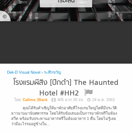
เริ่มเล่น
©
Dek-D Visual Novel
›
ระทึกขวัญ
โรงแรมผีสิง [ปีกดำ] The Haunted
Hotel #HH2
โดย
Callme_Black
405 ฉาก 20 จบ
24 พ.ค. 2563
คุณได้รับคำเชิญให้มาพักอาศัยที่โรงแรมใหญ่โตที่มีประวัติ
ยาวนานมานับศตวรรษ โดยได้รับข้อเสนอเป็นการมาพักฟรีในห้อง
สวีท พร้อมรับประทานอาหารฟรีในห้องอาหาร 1 คืน โดยไม่รู้เลย
ว่ามีอะไรรออยู่ข้างใน...