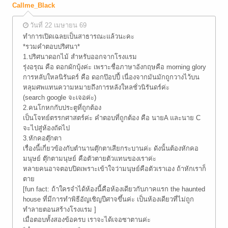
Callme_Black
วันที่ 22 เมษายน 69
ทำการเปิดเฉลยเป็นสาธารณะแล้วนะคะ
*รวมคำตอบปริศนา*
1.ปริศนาดอกไม้ สำหรับออกจากโรงแรม
รุ่งอรุณ คือ ดอกผักบุ้งค่ะ เพราะชื่อภาษาอังกฤษคือ morning glory
การหลับใหลนิรันดร์ คือ ดอกป๊อปปี้ เนื่องจากมันมักถูกวางไว้บน
หลุมศพแทนความหมายถึงการหลังใหลชั่วนิรันดร์ค่ะ
(search google จะเจอค่ะ)
2.คนโกหกกับประตูที่ถูกต้อง
เป็นโจทย์ตรรกศาสตร์ค่ะ คำตอบที่ถูกต้อง คือ นายA และนาย C
จะไปสู่ห้องถัดไป
3.หักคอตุ๊กตา
เรื่องนี้เกี่ยวข้องกับตำนานตุ๊กตาเสียกระบานค่ะ ดังนั้นต้องหักคอ
มนุษย์ ตุ๊กตามนุษย์ คือตัวตายตัวแทนของเราค่ะ
หลายคนอาจตอบปิดเพราะเข้าใจว่ามนุษย์คือตัวเราเอง ถ้าหักเราก็
ตาย
[fun fact: ถ้าใครจำได้ห้องนี้คือห้องเดียวกับภาคแรก the haunted
house ที่มีการทำพิธีอัญเชิญปีศาจขึ้นค่ะ เป็นห้องเดียวที่ไม่ถูก
ทำลายตอนสร้างโรงแรม ]
เมื่อตอบทั้งสองข้อครบ เราจะได้เจอซาตานค่ะ