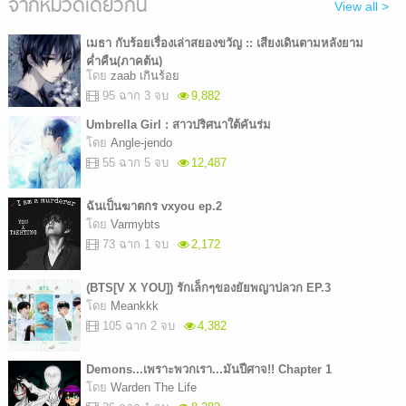
จากหมวดเดียวกัน
View all >
เมธา กับร้อยเรื่องเล่าสยองขวัญ :: เสียงเดินตามหลังยาม
ค่ำคืน(ภาคต้น)
โดย
zaab เกินร้อย
95 ฉาก 3 จบ
9,882
Umbrella Girl : สาวปริศนาใต้คันร่ม
โดย
Angle-jendo
55 ฉาก 5 จบ
12,487
ฉันเป็นฆาตกร vxyou ep.2
โดย
Varmybts
73 ฉาก 1 จบ
2,172
(ฺBTS[V X YOU]) รักเล็กๆของยัยพญาปลวก EP.3
โดย
Meankkk
105 ฉาก 2 จบ
4,382
Demons...เพราะพวกเรา...มันปีศาจ!! Chapter 1
โดย
Warden The Life