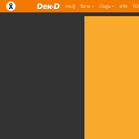
กระทู้
นิยาย
เว็บตูน
ควิซ
TC