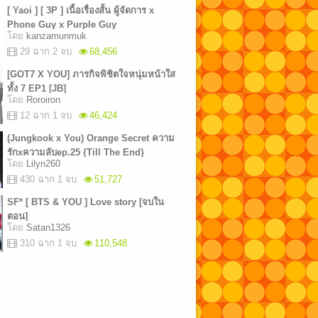
[ Yaoi ] [ 3P ] เนื้อเรื่องสั้น ผู้จัดการ x
Phone Guy x Purple Guy
โดย
kanzamunmuk
29 ฉาก 2 จบ
68,456
[GOT7 X YOU] ภารกิจพิชิตใจหนุ่มหน้าใส
ทั้ง 7 EP1 [JB]
โดย
Roroiron
12 ฉาก 1 จบ
46,424
(Jungkook x You) Orange Secret ความ
รักxความลับep.25 {Till The End}
โดย
Lilyn260
430 ฉาก 1 จบ
51,727
SF* [ BTS & YOU ] Love story [จบใน
ตอน]
โดย
Satan1326
310 ฉาก 1 จบ
110,548