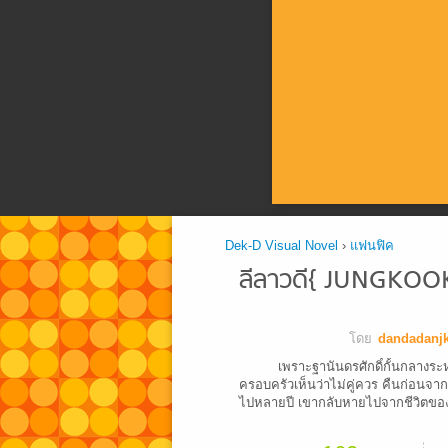
Dek-D Visual Novel
›
แฟนฟิค
ลีลาวดี{ JUNGKOO
โดย
dandadanj
เพราะฐานันดรศักดิ์กั้นกลางระหว
ครอบครัวเห็นว่าไม่คู่ควร คืนก่อนจาก
ไปหลายปี เขากลับหายไปจากชีวิตของ