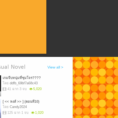
ual Novel
View all >
เกมจีบหนุ่มที่ชุมโจร????
โดย
ddfb_69bf7a68c43
41 ฉาก 3 จบ
5,020
[ << หงส์ >> ] (ตอนที10)
โดย
Candy2024
125 ฉาก 1 จบ
1,020