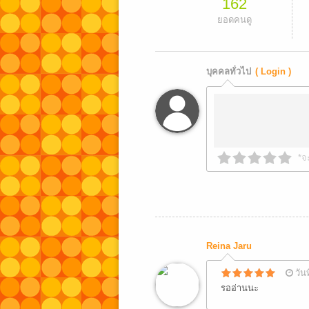
162
ยอดคนดู
บุคคลทั่วไป
( Login )
*จ
Reina Jaru
วัน
รออ่านนะ