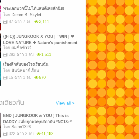
พระเอกพวกนี้ไม่ได้แสนดีเลยสักนิด!
โดย
Dream B. Skylet
87 ฉาก 7 จบ
3,111
{(FIC}) JUNGKOOK X YOU | TWIN | ❤
LOVE NATURE ✤ Nature's punishment
โดย
ผมชื่อข้าวจี่
| INTRO
293 ฉาก 1 จบ
1,511
เรื่องลึกลับของโรงเรียนฉัน
โดย
มินนี่หมาขี้เรื้อน
15 ฉาก 1 จบ
970
เดียวกัน
View all >
END [ JUNGKOOK & YOU ] This is
DADDY #เฮียกุกพ่อทุกสภาบัน *NC18+*
โดย
Satan1326
322 ฉาก 2 จบ
41,182