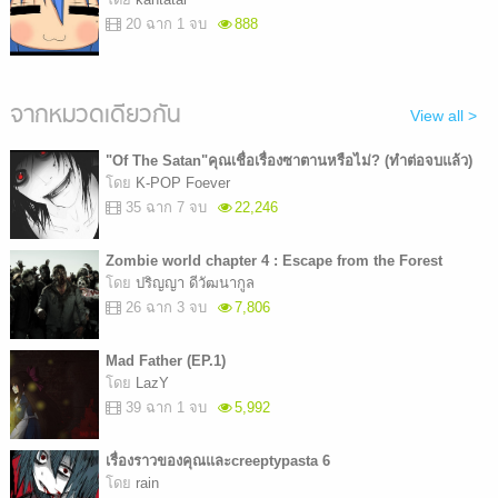
20 ฉาก 1 จบ
888
จากหมวดเดียวกัน
View all >
"Of The Satan"คุณเชื่อเรื่องซาตานหรือไม่? (ทำต่อจบแล้ว)
โดย
K-POP Foever
35 ฉาก 7 จบ
22,246
Zombie world chapter 4 : Escape from the Forest
โดย
ปริญญา ดีวัฒนากูล
26 ฉาก 3 จบ
7,806
Mad Father (EP.1)
โดย
LazY
39 ฉาก 1 จบ
5,992
เรื่องราวของคุณและcreeptypasta 6
โดย
rain