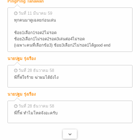
PingPing Tanawan
วันที่ 11 มีนาคม 59
ทุกคนมาดูเฉลยก่อนเล่น
ช้อย1เลือก1รอด2ไม่รอด
ช้อย2เลือก1ไม่รอด2รอด3เล่นต่อ4ไม่รอด
(เฉพาะคนที่เลือกข้อ3) ช้อย3เลือก2ไม่รอด1ได้good end
นายปฐม รุ่งเรือง
วันที่ 28 ธันวาคม 58
พีกิ๊ฟใจร้าย ฆ่าผมได้ยังไง
นายปฐม รุ่งเรือง
วันที่ 28 ธันวาคม 58
พี่กิ๊ฟ ทำไมโหดจังอะครับ