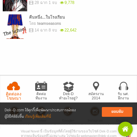
28 ฉาก 1 จบ
9,778
คืนหนึ่ง...ในโรงเรียน
โดย
teamseasons
14 ฉาก 8 จบ
22,642
ติดต่อลง
ติดต่อ
Dek-D
สมัครงาน
รับ นศ.
โฆษณา
ทีมงาน
ทำอะไรอยู่?
2014
ฝึกงาน
Dek-D.com ใช้คุกกี้เพื่อพัฒนาประสบการณ์ของ
ยอมรับ
ผู้ใช้ให้ดียิ่งขึ้น
เรียนรู้เพิ่มเติมที่นี่
Facebook
Twitter
Google+
Instagram
Dogilike
Visual Novel นี้ เป็นข้อมูลที่ตั้งโดยผู้ใช้งานของเว็บไซต์ Dek-D.com
• แจ้งปัญหา
เว็บไซต์
• Dek-D เป็นข่าว
• เที่ยวออฟฟิศ Dek-D
หากพบเห็นข้อมูลที่ไม่เหมาะสม โปรดแจ้ง webmaster@dek-d.com
Copyright © 1999 - 2026 by Dek-D Interactive Co.,Ltd.