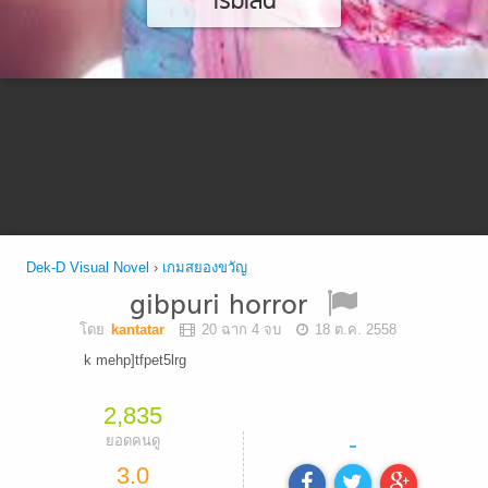
เริ่มเล่น
Dek-D Visual Novel
›
เกมสยองขวัญ
gibpuri horror
โดย
kantatar
20 ฉาก 4 จบ
18 ต.ค. 2558
k mehp]tfpet5lrg
2,835
-
ยอดคนดู
3.0