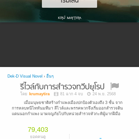
เริ่มเล่น
Dek-D Visual Novel
›
อื่นๆ
รีไวล์กับการสำรวจทวีปยุโรป
โดย
krumaytira
81 ฉาก 4 จบ
24 พ.ย. 2568
เมื่อมนุษยชาติสร้างกำแพงเมืองปกป้องตัวเองถึง 3 ชั้น จาก
การหลบหนีไททันมหึมา ลีไวล์และพรรคพวกจึงเริ่มออกสำรวจดิน
แดนนอกกำแพง มาผจญภัยไปกับหน่วยสำรวจหัวกะทิผู้มากฝีมือ
79,403
-
ยอดคนดู