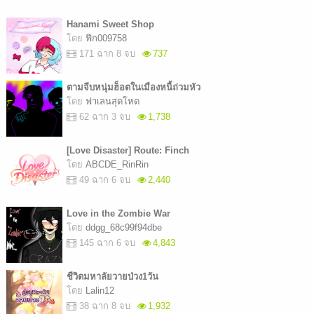
Hanami Sweet Shop
โดย
ฟิก009758
171 ฉาก 8 จบ
737
ตามจีบหนุ่มฮ็อตในเมืองหนี้ถ่วมหัว
โดย
ฟาเลนสุดโหด
62 ฉาก 3 จบ
1,738
[Love Disaster] Route: Finch
โดย
ABCDE_RinRin
49 ฉาก 6 จบ
2,440
Love in the Zombie War
โดย
ddgg_68c99f94dbe
145 ฉาก 6 จบ
4,843
ชีวิตมหาลัยวายป่วง1วัน
โดย
Lalin12
38 ฉาก 8 จบ
1,932