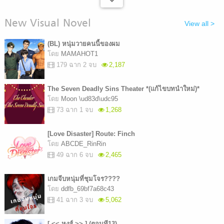
New Visual Novel
View all >
(BL) หนุ่มวายคนนี้ของผม
โดย
MAMAHOT1
179 ฉาก 2 จบ
2,187
The Seven Deadly Sins Theater *(แก้ไขบทนำใหม่)*
โดย
Moon \ud83d\udc95
73 ฉาก 1 จบ
1,268
[Love Disaster] Route: Finch
โดย
ABCDE_RinRin
49 ฉาก 6 จบ
2,465
เกมจีบหนุ่มที่ชุมโจร????
โดย
ddfb_69bf7a68c43
41 ฉาก 3 จบ
5,062
[ << หงส์ >> ] (ตอนที13)