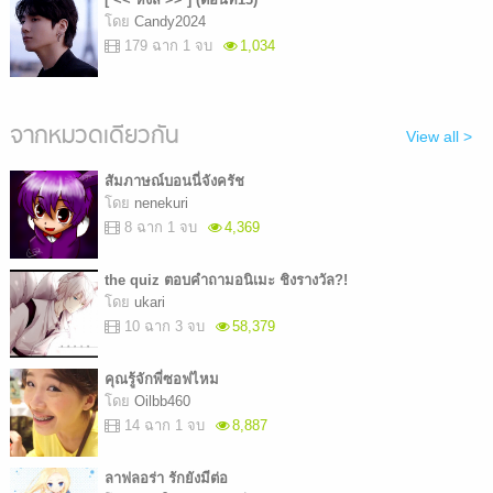
โดย
Candy2024
179 ฉาก 1 จบ
1,034
จากหมวดเดียวกัน
View all >
สัมภาษณ์บอนนี่จังครัช
โดย
nenekuri
8 ฉาก 1 จบ
4,369
the quiz ตอบคำถามอนิเมะ ชิงรางวัล?!
โดย
ukari
10 ฉาก 3 จบ
58,379
คุณรู้จักพี่ซอฟไหม
โดย
Oilbb460
14 ฉาก 1 จบ
8,887
ลาฟลอร่า รักยังมีต่อ