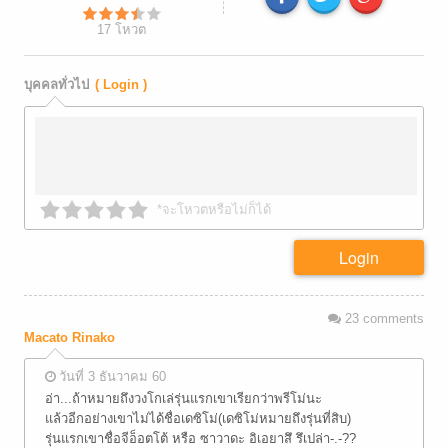
17
โหวต
บุคคลทั่วไป
( Login )
*จะโหวตหรือไม่ก็ได้
Login
23
comments
Macato Rinako
วันที่ 3 ธันวาคม 60
อ่า...ถ้าหมายถึงวงโกเล่รุ่นแรกเขาเรียกว่าพรีโม่นะ
แล้วอีกอย่างเขาไม่ได้ชื่อเดซิโม่(เดซิโม่หมายถึงรุ่นที่สิบ)
รุ่นแรกเขาชื่อจีอ็อตโต้ หรือ ซาวาดะ อิเอยาสึ รึเปล่า-.-??