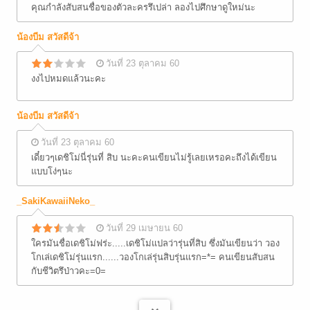
คุณกำลังสับสนชื่อของตัวละครรึเปล่า ลองไปศึกษาดูใหม่นะ
น้องบีม สวัสดีจ้า
วันที่ 23 ตุลาคม 60
งงไปหมดแล้วนะคะ
น้องบีม สวัสดีจ้า
วันที่ 23 ตุลาคม 60
เดี๋ยวๆเดชิโม่นี่รุ่นที่ สิบ นะคะคนเขียนไม่รู้เลยเหรอคะถึงได้เขียน
แบบโง่ๆนะ
_SakiKawaiiNeko_
วันที่ 29 เมษายน 60
ใครมันชื่อเดชิโม่ฟร่ะ.....เดชิโม่แปลว่ารุ่นที่สิบ ซึ่งมันเขียนว่า วอง
โกเล่เดชิโม่รุ่นแรก......วองโกเล่รุ่นสิบรุ่นแรก=*= คนเขียนสับสน
กับชีวิตรึป่าวคะ=0=