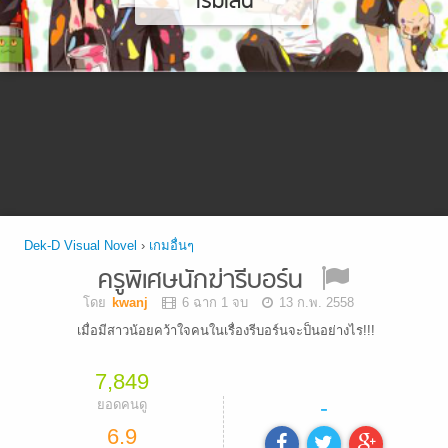
เริ่มเล่น
Dek-D Visual Novel
›
เกมอื่นๆ
ครูพิเศษนักฆ่ารีบอร์น
โดย
kwanj
6 ฉาก 1 จบ
13 ก.พ. 2558
เมื่อมีสาวน้อยคว้าใจคนในเรื่่องรีบอร์นจะป็นอย่างไร!!!
7,849
-
ยอดคนดู
6.9