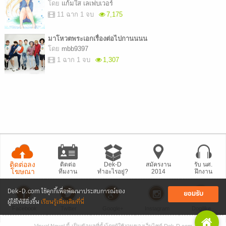
โดย
แก้มใส เลเฟบเวอร์
11 ฉาก 1 จบ
7,175
มาโหวตพระเอกเรื่องต่อไปกานนนน
โดย
mbb9397
1 ฉาก 1 จบ
1,307
ติดต่อลง
ติดต่อ
Dek-D
สมัครงาน
รับ นศ.
โฆษณา
ทีมงาน
ทำอะไรอยู่?
2014
ฝึกงาน
Dek-D.com ใช้คุกกี้เพื่อพัฒนาประสบการณ์ของ
ยอมรับ
ผู้ใช้ให้ดียิ่งขึ้น
เรียนรู้เพิ่มเติมที่นี่
Facebook
Twitter
Google+
Instagram
Dogilike
Visual Novel นี้ เป็นข้อมูลที่ตั้งโดยผู้ใช้งานของเว็บไซต์ Dek-D.com
• แจ้งปัญหา
เว็บไซต์
• Dek-D เป็นข่าว
• เที่ยวออฟฟิศ Dek-D