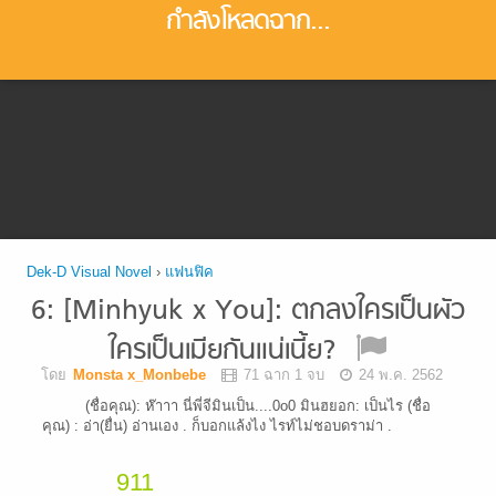
กำลังโหลดฉาก...
Dek-D Visual Novel
›
แฟนฟิค
6: [Minhyuk x You]: ตกลงใครเป็นผัว
ใครเป็นเมียกันแน่เนี้ย?
โดย
Monsta x_Monbebe
71 ฉาก 1 จบ
24 พ.ค. 2562
(ชื่อคุณ): ห๊าาา นี่พี่จีมินเป็น....0o0 มินฮยอก: เป็นไร (ชื่อ
คุณ) : อ่า(ยื่น) อ่านเอง . ก็บอกแล้งไง ไรท์ไม่ชอบดราม่า .
911