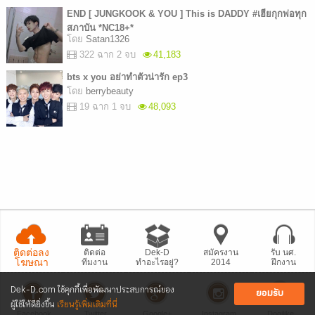
END [ JUNGKOOK & YOU ] This is DADDY #เฮียกุกพ่อทุก
สภาบัน *NC18+*
โดย
Satan1326
322 ฉาก 2 จบ
41,183
bts x you อย่าทำตัวน่ารัก ep3
โดย
berrybeauty
19 ฉาก 1 จบ
48,093
ติดต่อลง
ติดต่อ
Dek-D
สมัครงาน
รับ นศ.
โฆษณา
ทีมงาน
ทำอะไรอยู่?
2014
ฝึกงาน
Dek-D.com ใช้คุกกี้เพื่อพัฒนาประสบการณ์ของ
ยอมรับ
ผู้ใช้ให้ดียิ่งขึ้น
เรียนรู้เพิ่มเติมที่นี่
Facebook
Twitter
Google+
Instagram
Dogilike