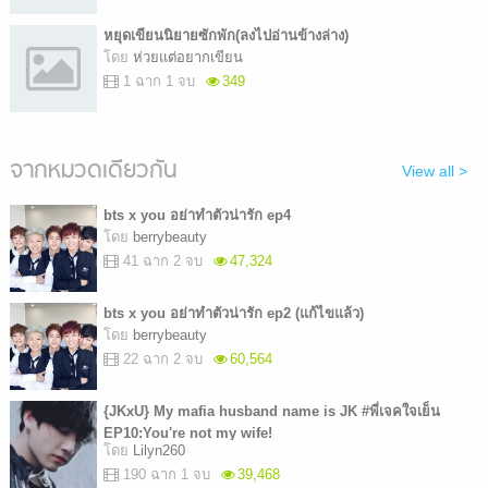
หยุดเขียนนิยายซักพัก(ลงไปอ่านข้างล่าง)
โดย
ห่วยแต่อยากเขียน
1 ฉาก 1 จบ
349
จากหมวดเดียวกัน
View all >
bts x you อย่าทำตัวน่ารัก ep4
โดย
berrybeauty
41 ฉาก 2 จบ
47,324
bts x you อย่าทำตัวน่ารัก ep2 (แก้ไขแล้ว)
โดย
berrybeauty
22 ฉาก 2 จบ
60,564
{JKxU} My mafia husband name is JK #พี่เจคใจเย็น
EP10:You're not my wife!
โดย
Lilyn260
190 ฉาก 1 จบ
39,468