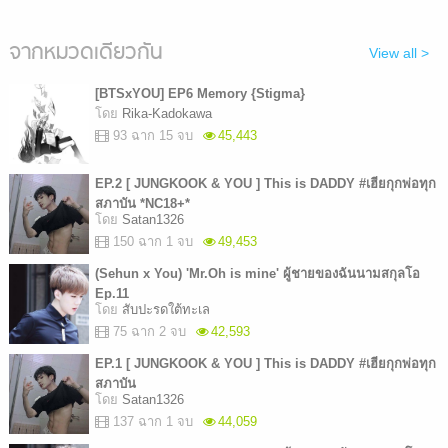
จากหมวดเดียวกัน
View all >
[BTSxYOU] EP6 Memory {Stigma}
โดย
Rika-Kadokawa
93 ฉาก 15 จบ
45,443
EP.2 [ JUNGKOOK & YOU ] This is DADDY #เฮียกุกพ่อทุก
สภาบัน *NC18+*
โดย
Satan1326
150 ฉาก 1 จบ
49,453
(Sehun x You) 'Mr.Oh is mine' ผู้ชายของฉันนามสกุลโอ
Ep.11
โดย
สับปะรดใต้ทะเล
75 ฉาก 2 จบ
42,593
EP.1 [ JUNGKOOK & YOU ] This is DADDY #เฮียกุกพ่อทุก
สภาบัน
โดย
Satan1326
137 ฉาก 1 จบ
44,059