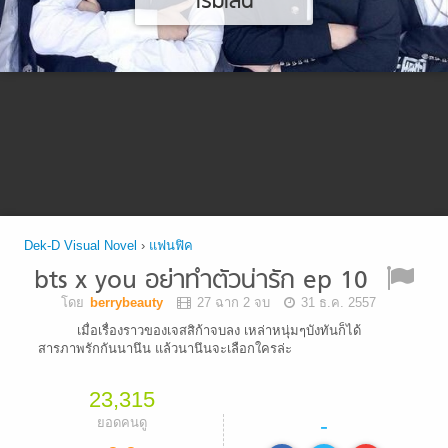
เริ่มเล่น
Dek-D Visual Novel
›
แฟนฟิค
bts x you อย่่าทำตัวน่ารัก ep 10
โดย
berrybeauty
27 ฉาก 2 จบ
31 ธ.ค. 2557
เมื่อเรื่องราวของเจสสิก้าจบลง เหล่าหนุ่มๆบังทันก็ได้
สารภาพรักกันนานึน แล้วนานึนจะเลือกใครล่ะ
23,315
-
ยอดคนดู