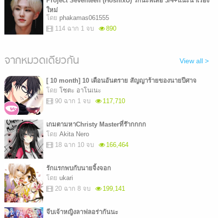
Project Seventeen (HoshixU) รักน่ะพี่เสือ 3/4+แนะนำเรื่อง
ใหม่
โดย
phakamas061555
114 ฉาก 1 จบ
890
จากหมวดเดียวกัน
View all >
[ 10 month] 10 เดือนอันตราย สัญญาร้ายของนายปีศาจ
โดย
โซตะ อาโนเนะ
90 ฉาก 1 จบ
117,710
เกมตามหาChristy Masterที่ร๊ากกกก
โดย
Akita Nero
18 ฉาก 10 จบ
166,464
รักแรกพบกับนายจิ้งจอก
โดย
ukari
20 ฉาก 8 จบ
199,141
จีบเจ้าหญิงลาฟลอร่ากันนะ