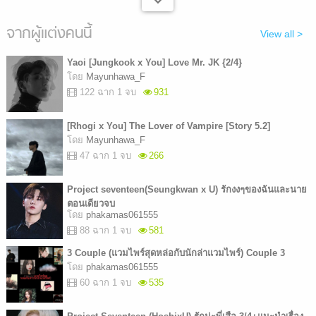
จากผู้แต่งคนนี้
View all >
Yaoi [Jungkook x You] Love Mr. JK {2/4}
โดย
Mayunhawa_F
122 ฉาก 1 จบ
931
[Rhogi x You] The Lover of Vampire [Story 5.2]
โดย
Mayunhawa_F
47 ฉาก 1 จบ
266
Project seventeen(Seungkwan x U) รักงงๆของฉันและนาย
ตอนเดียวจบ
โดย
phakamas061555
88 ฉาก 1 จบ
581
3 Couple (แวมไพร์สุดหล่อกับนักล่าแวมไพร์) Couple 3
โดย
phakamas061555
60 ฉาก 1 จบ
535