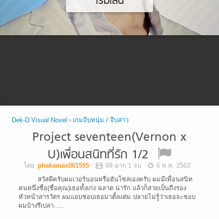
เริ่มเล่น
Dek-D Visual Novel
›
เกมจีบหนุ่ม / จีบสาว
Project seventeen(Vernon x
U)เพื่อนสนิทที่รัก 1/2
โดย
phakamas061555
69 ฉาก 1 จบ
6 พ.ค. 2563
สวัสดีครับผมเวอร์นอนหรือฮันโซลเองครับ ผมมีเพื่อนสนิท
คนหนึ่งชื่อ(ชื่อคุณ)เธอทั้งเก่ง ฉลาด น่ารัก แล้วก็สวยเป็นถึงรอง
หัวหน้าสารวัตร ผมแอบชอบเธอมาตั้งแต่ม.ปลายไม่รู้ว่าเธอจะชอบ
ผมบ้างรึเปล่า.....