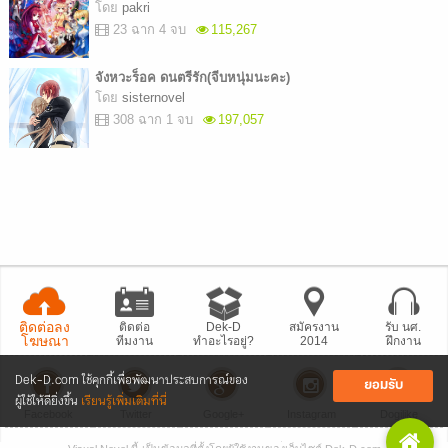
โดย
pakri
23 ฉาก 4 จบ
115,267
จังหวะร็อค ดนตรีรัก(จีบหนุ่มนะคะ)
โดย
sisternovel
308 ฉาก 1 จบ
197,057
ติดต่อลง
ติดต่อ
Dek-D
สมัครงาน
รับ นศ.
โฆษณา
ทีมงาน
ทำอะไรอยู่?
2014
ฝึกงาน
Dek-D.com ใช้คุกกี้เพื่อพัฒนาประสบการณ์ของ
ยอมรับ
ผู้ใช้ให้ดียิ่งขึ้น
เรียนรู้เพิ่มเติมที่นี่
Facebook
Twitter
Google+
Instagram
Dogilike