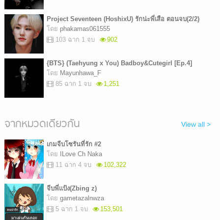
Project Seventeen (HoshixU) รักน่ะพี่เสือ ตอนจบ(2/2)
โดย
phakamas061555
103 ฉาก 1 จบ
902
{BTS} (Taehyung x You) Badboy&Cutegirl [Ep.4]
โดย
Mayunhawa_F
85 ฉาก 1 จบ
1,251
จากหมวดเดียวกัน
View all >
เกมจีบโซรันที่รัก #2
โดย
ILove Ch Naka
11 ฉาก 4 จบ
102,322
จีบพี่แป้ง(Zbing z)
โดย
gametazalnwza
5 ฉาก 1 จบ
153,501