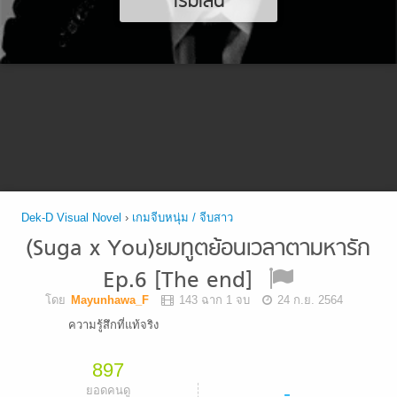
เริ่มเล่น
Dek-D Visual Novel
›
เกมจีบหนุ่ม / จีบสาว
(Suga x You)ยมทูตย้อนเวลาตามหารัก
Ep.6 [The end]
โดย
Mayunhawa_F
143 ฉาก 1 จบ
24 ก.ย. 2564
ความรู้สึกที่แท้จริง
897
-
ยอดคนดู