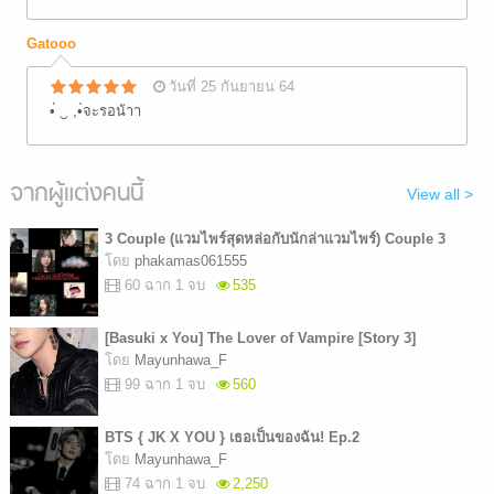
Gatooo
วันที่ 25 กันยายน 64
•́ ‿ ,•̀จะรอน้าา
จากผู้แต่งคนนี้
View all >
3 Couple (แวมไพร์สุดหล่อกับนักล่าแวมไพร์) Couple 3
โดย
phakamas061555
60 ฉาก 1 จบ
535
[Basuki x You] The Lover of Vampire [Story 3]
โดย
Mayunhawa_F
99 ฉาก 1 จบ
560
BTS { JK X YOU } เธอเป็นของฉัน! Ep.2
โดย
Mayunhawa_F
74 ฉาก 1 จบ
2,250