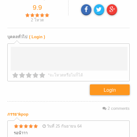
9.9
2
โหวต
บุคคลทั่วไป
( Login )
*จะโหวตหรือไม่ก็ได้
Login
2
comments
ภรรยาkpop
วันที่ 25 กันยายน 64
รอน้าาา