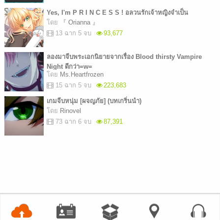
Yes, I'm P R I N C E S S ! อลวนรักเจ้าหญิงจำเป็น
โดย
『 Orianna 』
13 ฉาก 5 จบ
93,677
ลองมาจีบพระเอกนิยายจากเรื่อง Blood thirsty Vampire
Night ดีกว่า=w=
โดย
Ms.Heartfrozen
15 ฉาก 5 จบ
223,683
เกมจีบหนุ่ม [ผจญภัย] (บทเกริ่นนำ)
โดย
Rinovel
73 ฉาก 6 จบ
87,391