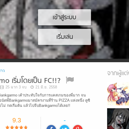
เข้าสู่ระบบ
เริ่มเล่น
สาว
จากผู้แต่
o เริ่มโดยเป็น FC!!?
25 ฉาก 3 จบ
21 มิ.ย. 2558
่อBankgarmo เค้าประทับใจกับการแคสเกมของพี่มาก จน
อนัดพี่Bankgarmoมาสมัครงานที่ร้าน PIZZA แห่งหนึ่ง ดูซิ
อไม่ กดเริ่มต้น แล้วไปจีบBankgarmoได้เลย!!
9.3
-