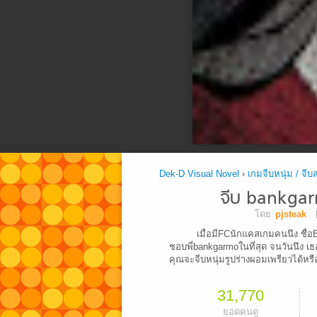
Dek-D Visual Novel
›
เกมจีบหนุ่ม / จีบ
จีบ bankgarm
โดย
pjsteak
เมื่อมีFCนักแคสเกมคนนึง ชื
ชอบพี่bankgarmoในที่สุด จนวันนึง เธ
คุณจะจีบหนุ่มรูปร่างผอมเพรียวได้หรื
31,770
ยอดคนดู