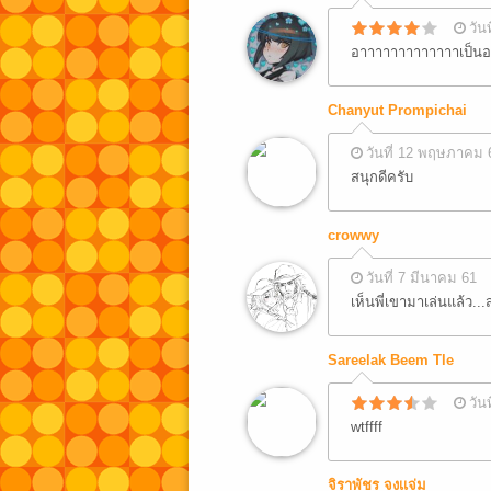
วัน
อาาาาาาาาาาาาาเป็นอ
Chanyut Prompichai
วันที่ 12 พฤษภาคม 
สนุกดีครับ
crowwy
วันที่ 7 มีนาคม 61
เห็นพี่เขามาเล่นแล้ว...
Sareelak Beem Tle
วัน
wtffff
จิราพัชร จงเเจ่ม