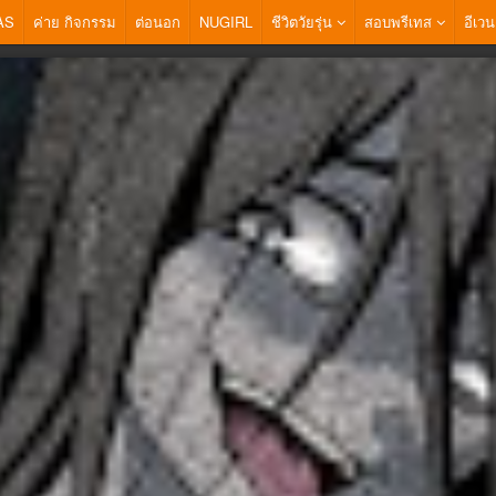
AS
ค่าย กิจกรรม
ต่อนอก
NUGIRL
ชีวิตวัยรุ่น
สอบพรีเทส
อีเวน