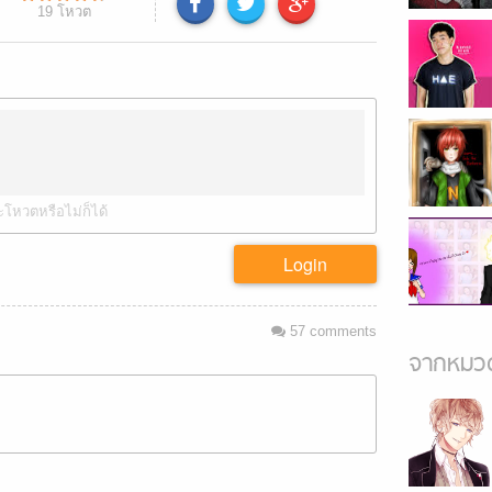
19
โหวต
ะโหวตหรือไม่ก็ได้
Login
57
comments
จากหมวด