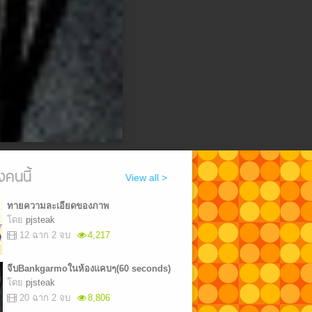
งคนนี้
View all >
ทายความละเอียดของภาพ
โดย
pjsteak
12 ฉาก 2 จบ
4,217
จีบBankgarmoในห้องแคบๆ(60 seconds)
โดย
pjsteak
20 ฉาก 2 จบ
8,806