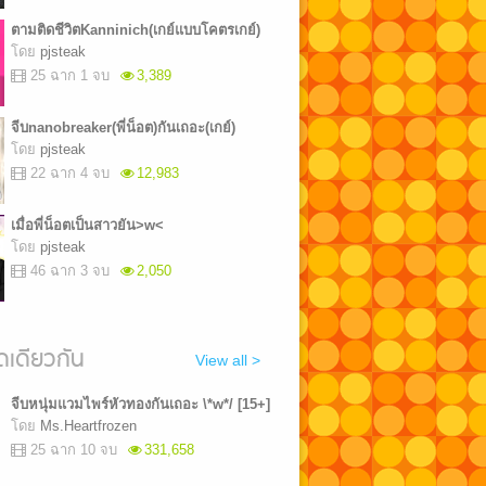
ตามติดชีวิตKanninich(เกย์แบบโคตรเกย์)
โดย
pjsteak
25 ฉาก 1 จบ
3,389
จีบnanobreaker(พี่น็อต)กันเถอะ(เกย์)
โดย
pjsteak
22 ฉาก 4 จบ
12,983
เมื่อพี่น็อตเป็นสาวยัน>w<
โดย
pjsteak
46 ฉาก 3 จบ
2,050
เดียวกัน
View all >
จีบหนุ่มแวมไพร์หัวทองกันเถอะ \*w*/ [15+]
โดย
Ms.Heartfrozen
25 ฉาก 10 จบ
331,658