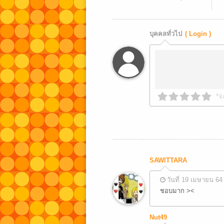
บุคคลทั่วไป
( Login )
*จ
SAWITTARA
วันที่ 19 เมษายน 64
ชอบมาก ><
Nut49