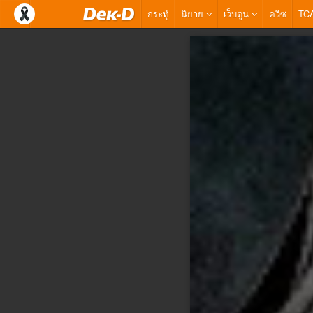
กระทู้
นิยาย
เว็บตูน
ควิซ
TC