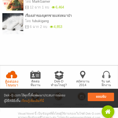
โดย
MarkGamer
12 ฉาก 1 จบ
6,464
เรื่องเล่าของบุตรชายแห่งหมาป่า
โดย
fubukigang
6 ฉาก 2 จบ
4,853
ติดต่อลง
ติดต่อ
Dek-D
สมัครงาน
รับ นศ.
โฆษณา
ทีมงาน
ทำอะไรอยู่?
2014
ฝึกงาน
Dek-D.com ใช้คุกกี้เพื่อพัฒนาประสบการณ์ของ
ยอมรับ
ผู้ใช้ให้ดียิ่งขึ้น
เรียนรู้เพิ่มเติมที่นี่
Facebook
Twitter
Google+
Instagram
Dogilike
Visual Novel นี้ เป็นข้อมูลที่ตั้งโดยผู้ใช้งานของเว็บไซต์ Dek-D.com
• แจ้งปัญหา
เว็บไซต์
• Dek-D เป็นข่าว
• เที่ยวออฟฟิศ Dek-D
หากพบเห็นข้อมูลที่ไม่เหมาะสม โปรดแจ้ง webmaster@dek-d.com