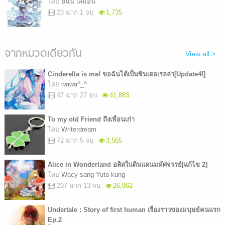
โดย
ฮันนี่ เลม่อน
23 ฉาก 1 จบ
1,735
จากหมวดเดียวกัน
View all >
Cinderella is me! ขอฉันได้เป็นซินเดอเรลล่า[Update4!]
โดย
wawa^_^
47 ฉาก 27 จบ
41,883
To my old Friend ถึงเพื่อนเก่า
โดย
Writerdream
72 ฉาก 5 จบ
3,565
Alice in Wonderland อลิสในดินแดนมหัศจรรย์[แก้ไข 2]
โดย
Wacy-sang Yuto-kung
297 ฉาก 13 จบ
26,862
Undertale : Story of first human เรื่องราวของมนุษย์คนแรก
Ep.2