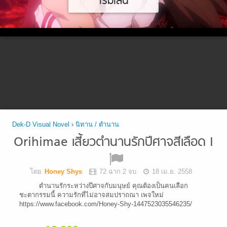
เริ่มเล่น
Dek-D Visual Novel
›
นิทาน / ตำนาน
Orihimae เสี้ยวตำนานรักปีศาจสีเลือด I
โดย
Honey Shys
72 ฉาก 2 จบ
18 เม.ย. 2558
ตำนานรักระหว่างปีศาจกับมนุษย์ คุณต้องเป็นคนเลือก
ชะตากรรมนี้ ความรักที่ไม่อาจสมปราถณา เพจใหม่
https://www.facebook.com/Honey-Shy-1447523035546235/