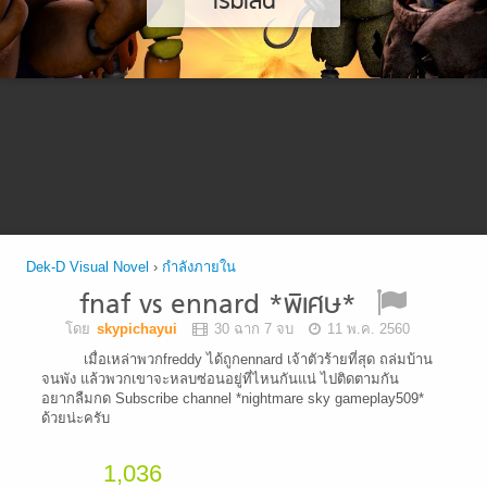
เริ่มเล่น
Dek-D Visual Novel
›
กำลังภายใน
fnaf vs ennard *พิเศษ*
โดย
skypichayui
30 ฉาก 7 จบ
11 พ.ค. 2560
เมื่อเหล่าพวกfreddy ได้ถูกennard เจ้าตัวร้ายที่สุด ถล่มบ้าน
จนพัง แล้วพวกเขาจะหลบซ่อนอยู่ที่ไหนกันแน่ ไปติดตามกัน
อยากลืมกด Subscribe channel *nightmare sky gameplay509*
ด้วยน่ะครับ
1,036