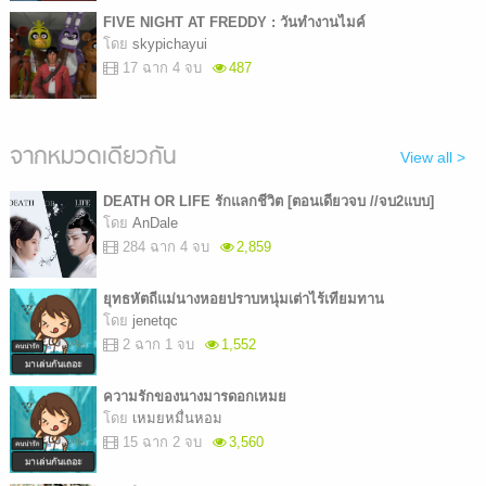
FIVE NIGHT AT FREDDY : วันทำงานไมค์
โดย
skypichayui
17 ฉาก 4 จบ
487
จากหมวดเดียวกัน
View all >
DEATH OR LIFE รักแลกชีวิต [ตอนเดียวจบ //จบ2แบบ]
โดย
AnDale
284 ฉาก 4 จบ
2,859
ยุทธหัตถีแม่นางหอยปราบหนุ่มเต่าไร้เทียมทาน
โดย
jenetqc
2 ฉาก 1 จบ
1,552
ความรักของนางมารดอกเหมย
โดย
เหมยหมื่นหอม
15 ฉาก 2 จบ
3,560