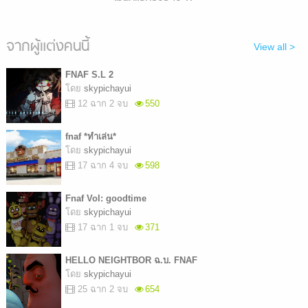
จากผู้แต่งคนนี้
View all >
FNAF S.L 2
โดย
skypichayui
12 ฉาก 2 จบ
550
fnaf *ทำเล่น*
โดย
skypichayui
17 ฉาก 4 จบ
598
Fnaf Vol: goodtime
โดย
skypichayui
17 ฉาก 1 จบ
371
HELLO NEIGHTBOR ฉ.บ. FNAF
โดย
skypichayui
25 ฉาก 2 จบ
654