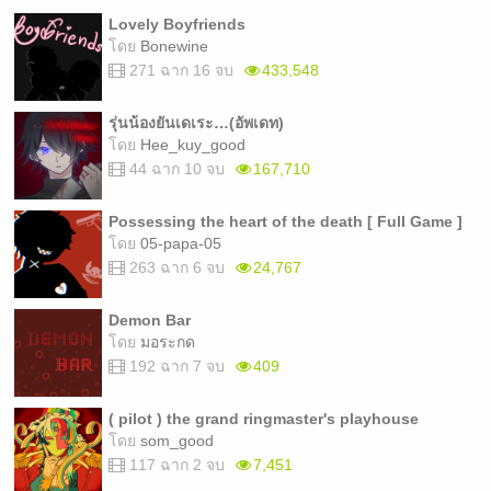
Lovely Boyfriends
โดย
Bonewine
271 ฉาก 16 จบ
433,548
รุ่นน้องยันเดเระ…(อัพเดท)
โดย
Hee_kuy_good
44 ฉาก 10 จบ
167,710
Possessing the heart of the death [ Full Game ]
โดย
05-papa-05
263 ฉาก 6 จบ
24,767
Demon Bar
โดย
มอระกด
192 ฉาก 7 จบ
409
( pilot ) the grand ringmaster's playhouse
โดย
som_good
117 ฉาก 2 จบ
7,451