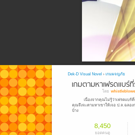
Dek-D Visual Novel
›
เกมผจญภัย
เกมตามหาเฟรดแบร์ที่
โดย
whistleblowe
เนื่องจากคุณไม่รู้ว่าเฟรดแบร์ที
คุณจึงจะตามหาเขาให้เจอ ป.ล.ฉลองก่
บ้าง
8,450
ยอดคนดู