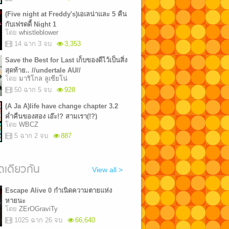
(Five night at Freddy's)เอเลน่าและ 5 คืน
กับเฟรดดี้ Night 1
โดย
whistleblower
14 ฉาก 3 จบ
3,353
Save the Best for Last เก็บของดีไว้เป็นสิ่ง
สุดท้าย.. //undertale AU//
โดย
มาริโกล ลูเซียโน่
50 ฉาก 5 จบ
928
(A Ja A)life have change chapter 3.2
ค่ำคืนของสอง เอ๊ะ!? สามเรา(!?)
โดย
WBCZ
5 ฉาก 2 จบ
887
เดียวกัน
View all >
Escape Alive 0 กำเนิดความตายแห่ง
หายนะ
โดย
ZErOGraviTy
1025 ฉาก 26 จบ
66,640