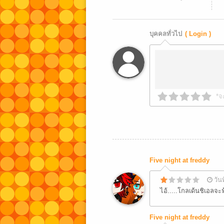
บุคคลทั่วไป
( Login )
*จ
Five night at freddy
วัน
ไอ้.....โกลเด้นชิเอลจะฟ
Five night at freddy