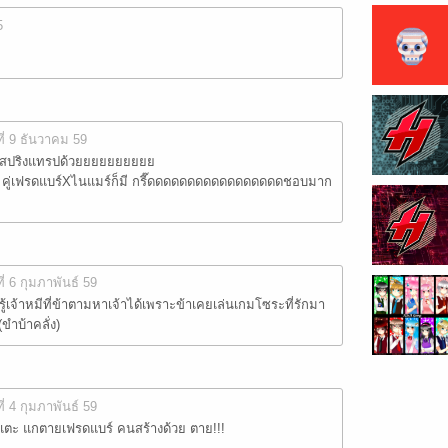
5
ที่ 9 ธันวาคม 59
่Xสปริงแทรปด้วยยยยยยยยยย
า คู่เฟรดแบร์Xไนแมร์ก็มี กรี๊ดดดดดดดดดดดดดดดดดชอบมาก
ที่ 6 กุมภาพันธ์ 59
เจ้าหมีที่ข้าตามหาเจ้าได้เพราะข้าเคยเล่นเกมโซระที่รักมา
ำบ้าคลั่ง)
ที่ 4 กุมภาพันธ์ 59
แตะ แกตายเฟรดแบร์ คนสร้างด้วย ตาย!!!