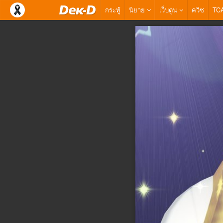
กระทู้
นิยาย
เว็บตูน
ควิซ
TC