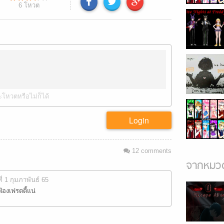
6
โหวต
ะโหวตหรือไม่ก็ได้
Login
12
comments
จากหมวด
ที่ 1 กุมภาพันธ์ 65
้องเฟรดดี้แน่