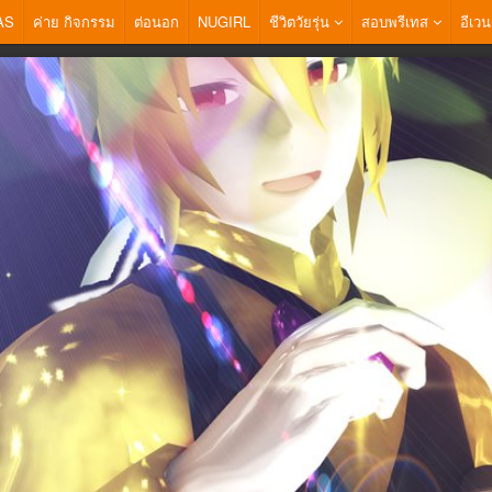
AS
ค่าย กิจกรรม
ต่อนอก
NUGIRL
ชีวิตวัยรุ่น
สอบพรีเทส
อีเวน