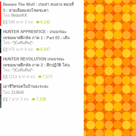
Beware The Wolf : เกมล่า คนลวง ตอนที่
5 : สายเลือดเเห่งโชคชะตา
โดย
MidoriKK
598 ฉาก 3 จบ
6,142
HUNTER APPRENTICE : เกมมรณะ
เพชฌฆาตฝึกหัด ภาค 1 : Part 03 : เส้น
โดย
-*)CuRuRu(*-
ขนานเเห่งโชคชะตา
475 ฉาก 9 จบ
6,647
HUNTER REVOLUTION เกมมรณะ
เพชฌฆาตฝึกหัด ภาค 2 : ศึกปฏิวัติ โค่น
โดย
-*)CuRuRu(*-
เพชฌฆาต [ 100% COMPLETE ]
1214 ฉาก 4 จบ
7,573
เอาชีวิตรอดในบ้านอะจะอะ
โดย
213645
7 ฉาก 3 จบ
7,138