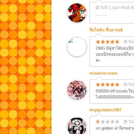
วันที่ 1 กุมภาพันธ์ 6
.........
ปิ่นไพลิน ชื่นอารมย์
วัน
OMG มีคู่ชาโด้บอนนี
บอนนี่Xทอยบอนนี่ก็ม
ค่ะ
misaeino-orara
วัน
555555+(ขำแบบสะใจ)รู้
ไง555555555555555+(ข
tmgtgoldden1987
วัน
แก golden ฆ่าใครอย่า