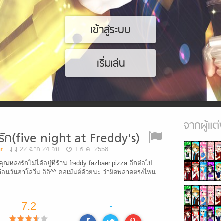
เข้าสู่ระบบ
เริ่มเล่น
จากผู้แต่
รัก(five night at Freddy's)
r
22 ฉาก 24 จบ
1 ธ.ค. 2558
่คุณหลงรักไม่ได้อยู่ที่ร้าน freddy fazbaer pizza อีกต่อไป
อนวันฮาโลวีน อิอิ^^ คอเม้นต์ด้วยนะ ว่าผิดพลาดตรงไหน
7.2
-