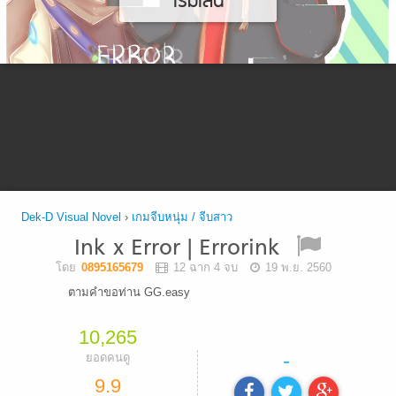
เริ่มเล่น
Dek-D Visual Novel
›
เกมจีบหนุ่ม / จีบสาว
Ink x Error | Errorink
โดย
0895165679
12 ฉาก 4 จบ
19 พ.ย. 2560
ตามคำขอท่าน GG.easy
10,265
-
ยอดคนดู
9.9