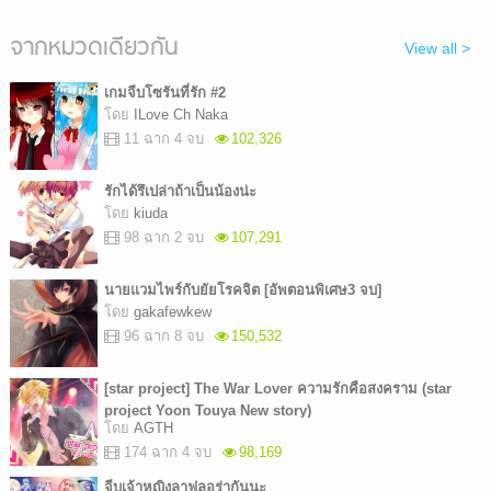
จากหมวดเดียวกัน
View all >
เกมจีบโซรันที่รัก #2
โดย
ILove Ch Naka
11 ฉาก 4 จบ
102,326
รักได้รึเปล่าถ้าเป็นน้องน่ะ
โดย
kiuda
98 ฉาก 2 จบ
107,291
นายแวมไพร์กับยัยโรคจิต [อัพตอนพิเศษ3 จบ]
โดย
gakafewkew
96 ฉาก 8 จบ
150,532
[star project] The War Lover ความรักคือสงคราม (star
project Yoon Touya New story)
โดย
AGTH
174 ฉาก 4 จบ
98,169
จีบเจ้าหญิงลาฟลอร่ากันนะ