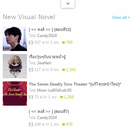
New Visual Novel
View all >
[ << หงส์ >> ] (ตอนที12)
โดย
Candy2024
157 ฉาก 1 จบ
768
เรื่องวุ่นๆกับนายหม่ำจู๋
โดย
JewNetr
117 ฉาก 9 จบ
1,342
The Seven Deadly Sins Theater *(แก้ไขบทนำใหม่)*
โดย
Moon \ud83d\udc95
73 ฉาก 1 จบ
1,268
[ << หงส์ >> ] (ตอนที7)
โดย
Candy2024
108 ฉาก 1 จบ
876