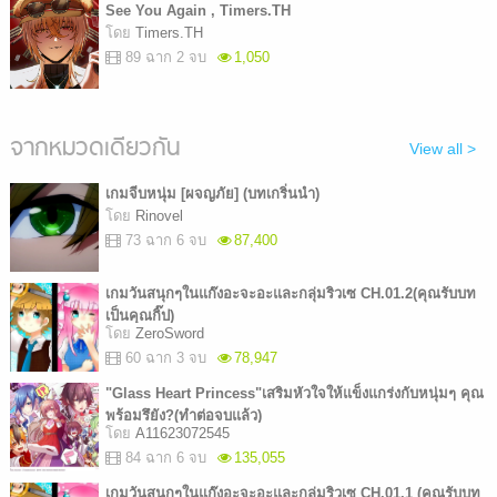
See You Again , Timers.TH
โดย
Timers.TH
89 ฉาก 2 จบ
1,050
จากหมวดเดียวกัน
View all >
เกมจีบหนุ่ม [ผจญภัย] (บทเกริ่นนำ)
โดย
Rinovel
73 ฉาก 6 จบ
87,400
เกมวันสนุกๆในแก๊งอะจะอะและกลุ่มริวเซ CH.01.2(คุณรับบท
เป็นคุณกิ๊ป)
โดย
ZeroSword
60 ฉาก 3 จบ
78,947
"Glass Heart Princess"เสริมหัวใจให้แข็งแกร่งกับหนุ่มๆ คุณ
พร้อมรึยัง?(ทำต่อจบแล้ว)
โดย
A11623072545
84 ฉาก 6 จบ
135,055
เกมวันสนุกๆในแก๊งอะจะอะและกลุ่มริวเซ CH.01.1 (คุณรับบท