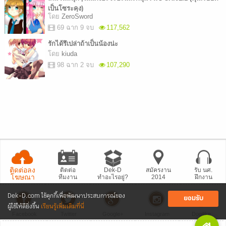
เป็นโซระคุง)
โดย
ZeroSword
69 ฉาก 9 จบ
117,562
รักได้รึเปล่าถ้าเป็นน้องน่ะ
โดย
kiuda
98 ฉาก 2 จบ
107,290
ติดต่อลง
ติดต่อ
Dek-D
สมัครงาน
รับ นศ.
โฆษณา
ทีมงาน
ทำอะไรอยู่?
2014
ฝึกงาน
Dek-D.com ใช้คุกกี้เพื่อพัฒนาประสบการณ์ของ
ยอมรับ
ผู้ใช้ให้ดียิ่งขึ้น
เรียนรู้เพิ่มเติมที่นี่
Facebook
Twitter
Google+
Instagram
Dogilike