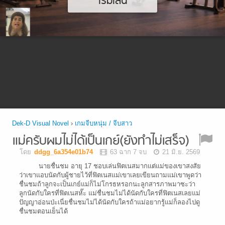
เริ่มเล่น
Dek-D Visual Novel
›
เกมจีบหนุ่ม / จีบสาว
แม่ครับผมไม่ได้เป็นเกย์(ยังทำไม่เสร็จ)
โดย
ddgg_6a354e01b74
63 ฉาก 7 จบ
21 มิ.ย. 2569
นายชื่นชม อายุ 17 ชอบเล่นฟิตเนสมากแต่แม่ของเขาสงสัย
ว่าเขาแอบนัดกับผู้ชายไว้ที่ฟิตเนสแม่เขาเลยเขียนถามแม่เขาพูดว่า
ชื่นชมถ้าลูกจะเป็นเกย์แม่ก็ไม่โกรธหรอกนะลูกสารภาพมาซะว่า
ลูกนัดกับใครที่ฟิตเนสหั๊ะ แม่ชื่นชมไม่ได้นัดกับใครที่ฟิตเนสเลยแม่
ปัญญาอ่อนป่ะเนี่ยชื่นชมไม่ได้นัดกับใครถ้าแม่อยากรู้แม่ก็ลองไปดู
ชื่นชมตอนเย็นได้