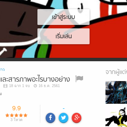
เข้าสู่ระบบ
เริ่มเล่น
สาว
จากผู้แต่
ษและสารภาพอะไรบางอย่าง
18 ฉาก 1 จบ
16 ธ.ค. 2561
บ
9.9
-
3
โหวต