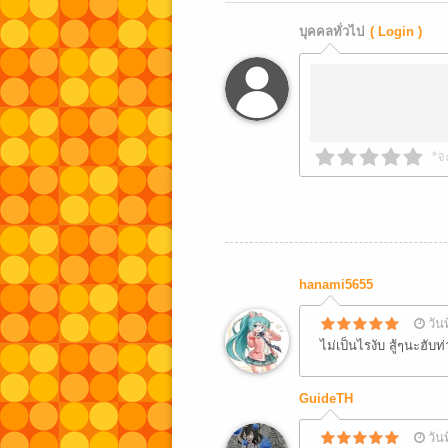
บุคคลทั่วไป
( Login )
*จ
hanami5655
วัน
ไม่เป็นไรงับ สู้ๆนะฮั
GuideTH
วัน