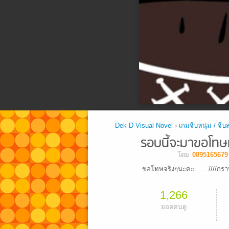
Dek-D Visual Novel
›
เกมจีบหนุ่ม / จีบ
รอบนี้จะมาขอโท
โดย
0895165679
ขอโทษจริงๆนะคะ.......////กรา
1,266
ยอดคนดู