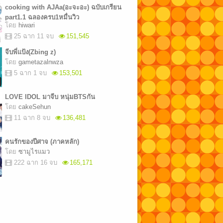
cooking with AJAa(อะจะอะ) ฉบับเกรียน
part1.1 ฉลองครบ1หมื่นวิว
โดย
hiwari
25 ฉาก 11 จบ
151,545
จีบพี่แป้ง(Zbing z)
โดย
gametazalnwza
5 ฉาก 1 จบ
153,501
LOVE IDOL มาจีบ หนุ่มBTSกัน
โดย
cakeSehun
11 ฉาก 8 จบ
136,481
คนรักของปีศาจ (ภาคหลัก)
โดย
ซามูไรแมว
222 ฉาก 16 จบ
165,171