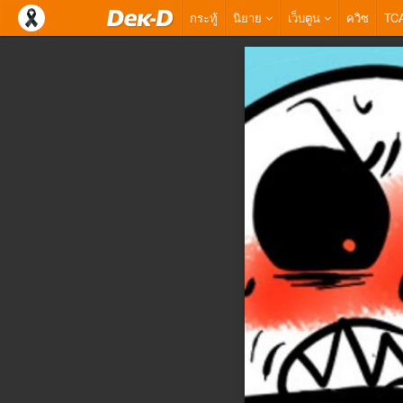
กระทู้
นิยาย
เว็บตูน
ควิซ
TC