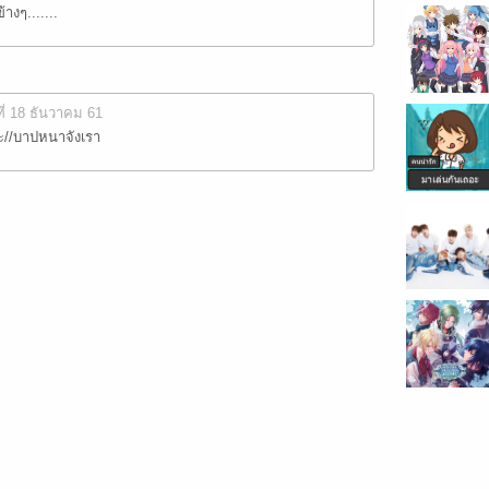
างๆ.......
ที่ 18 ธันวาคม 61
ๆนะ//บาปหนาจังเรา