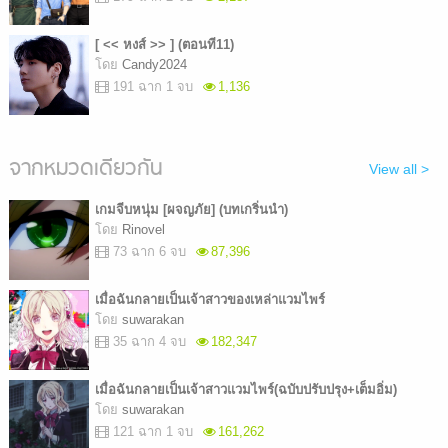
[ << หงส์ >> ] (ตอนที11)
โดย
Candy2024
191 ฉาก 1 จบ
1,136
จากหมวดเดียวกัน
View all >
เกมจีบหนุ่ม [ผจญภัย] (บทเกริ่นนำ)
โดย
Rinovel
73 ฉาก 6 จบ
87,396
เมื่อฉันกลายเป็นเจ้าสาวของเหล่าแวมไพร์
โดย
suwarakan
35 ฉาก 4 จบ
182,347
เมื่อฉันกลายเป็นเจ้าสาวแวมไพร์(ฉบับปรับปรุง+เต็มอิ่ม)
โดย
suwarakan
121 ฉาก 1 จบ
161,262