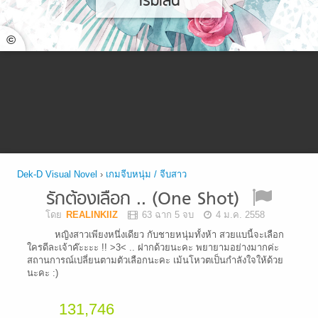
เริ่มเล่น
©
Dek-D Visual Novel
›
เกมจีบหนุ่ม / จีบสาว
รักต้องเลือก .. (One Shot)
โดย
REALINKIIZ
63 ฉาก 5 จบ
4 ม.ค. 2558
หญิงสาวเพียงหนึ่งเดียว กับชายหนุ่มทั้งห้า สวยแบนี้จะเลือก
ใครดีละเจ้าค๊ะะะะ !! >3< .. ฝากด้วยนะคะ พยายามอย่างมากค่ะ
สถานการณ์เปลี่ยนตามตัวเลือกนะคะ เม้นโหวตเป็นกำลังใจให้ด้วย
นะคะ :)
131,746