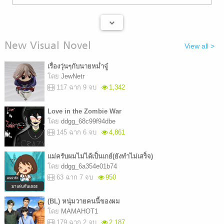
New Visual Novel
View all >
เรื่องวุ่นๆกับนายหม่ำจู๋
โดย
JewNetr
117 ฉาก 9 จบ
1,342
Love in the Zombie War
โดย
ddgg_68c99f94dbe
145 ฉาก 6 จบ
4,861
แม่ครับผมไม่ได้เป็นเกย์(ยังทำไม่เสร็จ)
โดย
ddgg_6a354e01b74
63 ฉาก 7 จบ
950
(BL) หนุ่มวายคนนี้ของผม
โดย
MAMAHOT1
179 ฉาก 2 จบ
2,187