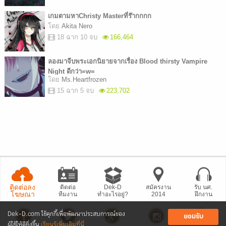
เกมตามหาChristy Masterที่ร๊ากกกก
โดย
Akita Nero
18 ฉาก 10 จบ
166,464
ลองมาจีบพระเอกนิยายจากเรื่อง Blood thirsty Vampire
Night ดีกว่า=w=
โดย
Ms.Heartfrozen
15 ฉาก 5 จบ
223,702
ติดต่อลง
ติดต่อ
Dek-D
สมัครงาน
รับ นศ.
โฆษณา
ทีมงาน
ทำอะไรอยู่?
2014
ฝึกงาน
Dek-D.com ใช้คุกกี้เพื่อพัฒนาประสบการณ์ของ
ยอมรับ
ผู้ใช้ให้ดียิ่งขึ้น
เรียนรู้เพิ่มเติมที่นี่