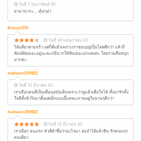
วันที่ 7 กุมภาพันธ์ 65
ยามานากะ....คุ้นๆอ่า
Kimujii555
วันที่ 18 พฤษภาคม 63
ได้เเดียวดายจร้า.แต่ก็ดีแล้วเพราะเราชอบอยู๋เป็นโสดดีกว่า แล้วก็
พิมพ์ผิดเยอะอยู่นะคะ//มีฉากให้ฟินเยอะม่กเลยค่ะ โดยรวมคือสนุก
มากค่ะ
mahanin254922
วันที่ 31 มีนาคม 63
เราเลือกคนที่เป็นเพื่อนสมัยเด็กเพราะว่าดูแล้วเพื่อใจได้ ทั้งน่ารักทั้ง
ใจดีทั้งชั่วใจมาตั้งแต่เด็กแบบนี้แหละเราขอดูใจนานๆดีกว่า
mahanin254922
วันที่ 31 มีนาคม 63
เราเลือก คนแรก หัวสีดำชื่อว่าอะไรมา อ๋อจำได้แล้วชิน รักคนแรก
คนเดียว