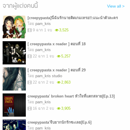
จากผู้แต่งคนนี้
View all >
[creepypasta]นี่ฉันรักนายติดเกมเหรอ!!:แนะนำตัวละคร
โดย
pam_kris
9 ฉาก 1 จบ
3,525
[ creepypasta x reader ] ตอนที่ 18
โดย
pam_kris
22 ฉาก 1 จบ
5,257
[ creepypasta x reader ] ตอนที่ 29
โดย
pam_kris studio
22 ฉาก 2 จบ
2,863
creepypasta' broken heart หัวใจที่แตกสลาย[Ep.13]
โดย
pam_kris
16 ฉาก 2 จบ
3,905
creepypasta'จีบยากนักรักซะเลย[Ep.6]
โดย
pam_kris