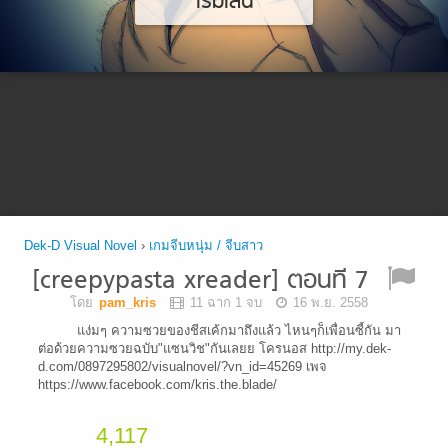
เริ่มเล่น
Dek-D Visual Novel
›
เกมจีบหนุ่ม / จีบสาว
[creepypasta xreader] ตอนที 7
โดย
pam_kris
11 ฉาก 1 จบ
16 พ.ย. 2558
แง่มๆ ความซวยของชีสเค้กมาถึงแล้ว ไหนๆก็เพื่อนซี้กัน มา
ต่อด้วยความซวยฉบับ"แซนวิช"กันเลยย โครนอส http://my.dek-
d.com/0897295802/visualnovel/?vn_id=45269 เพจ
https://www.facebook.com/kris.the.blade/
4,117