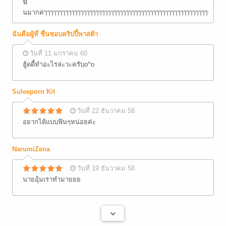
ฟิ
นมากค่ๅๅๅๅๅๅๅๅๅๅๅๅๅๅๅๅๅๅๅๅๅๅๅๅๅๅๅๅๅๅๅๅๅๅๅๅๅๅๅๅๅๅๅๅๅๅๅๅๅๅๅๅๅๅๅๅๅๅๅๅๅ
ฉันคือผู้ที่ ชื่นชอบคริปปี้พาสต้า
วันที่ 11 มกราคม 60
ฮู้ดดี้ทำอะไรล่ะวะครับo^o
Suleeporn Kit
วันที่ 22 ธันวาคม 58
อยากได้แบบฟินๆหน่อยค่ะ
NarumiZena
วันที่ 19 ธันวาคม 58
นายอุ้มเราทำมายยย