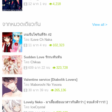
12 ฉาก 1 จบ
4,218
จากหมวดเดียวกัน
View all >
เกมจีบโซรันที่รัก #2
โดย
ILove Ch Naka
11 ฉาก 4 จบ
102,323
Sudden Love รักกะทันหัน
โดย
Chikaa
609 ฉาก 22 จบ
323,728
Valentine service [Diabolik Lovers]
โดย
Maboroshi No Yosora
30 ฉาก 39 จบ
265,136
Lovely Neko - มาเลี้ยงยัยแมวสาวกันดีกว่า [ จบแล้วจ้าาา!! ]
โดย
IceCrystal