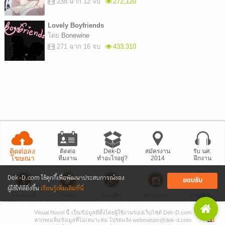
238 ฉาก 12 จบ
272,120
Lovely Boyfriends
โดย
Bonewine
271 ฉาก 16 จบ
433,310
ติดต่อลง
ติดต่อ
Dek-D
สมัครงาน
รับ นศ.
โฆษณา
ทีมงาน
ทำอะไรอยู่?
2014
ฝึกงาน
Dek-D.com ใช้คุกกี้เพื่อพัฒนาประสบการณ์ของ
ยอมรับ
ผู้ใช้ให้ดียิ่งขึ้น
เรียนรู้เพิ่มเติมที่นี่
Facebook
Twitter
Google+
Instagram
Dogilike
Visual Novel นี้ เป็นข้อมูลที่ตั้งโดยผู้ใช้งานของเว็บไซต์ Dek-D.com
• แจ้งปัญหา
เว็บไซต์
• Dek-D เป็นข่าว
• เที่ยวออฟฟิศ Dek-D
หากพบเห็นข้อมูลที่ไม่เหมาะสม โปรดแจ้ง webmaster@dek-d.com
Copyright © 1999 - 2026 by Dek-D Interactive Co.,Ltd.